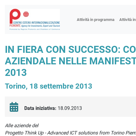
Fiere
Attività in programma
Attività i
Missioni
Formazio
IN FIERA CON SUCCESSO: C
Worksho
AZIENDALE NELLE MANIFEST
Incontri 
2013
Focus tem
Focus sett
Torino, 18 settembre 2013
Progetto 
Data iniziativa:
18.09.2013
Descrizione iniziativa
Alle aziende del
Progetto Think Up - Advanced ICT solutions from Torino Pie