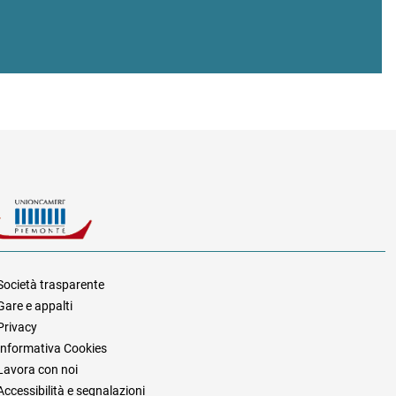
Società trasparente
Gare e appalti
za
Privacy
Informativa Cookies
Lavora con noi
Accessibilità e segnalazioni