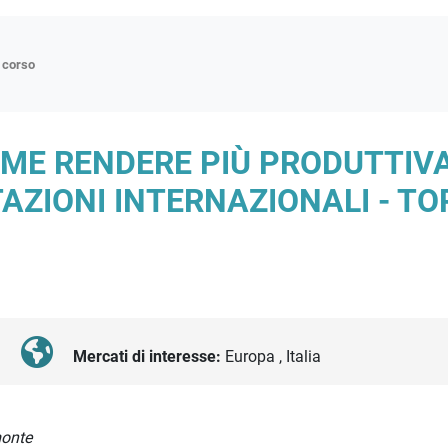
n corso
ne
OME RENDERE PIÙ PRODUTTIV
p
AZIONI INTERNAZIONALI - TO
di approfondimento
atici
oriali
tender
Mercati di interesse:
Europa , Italia
monte