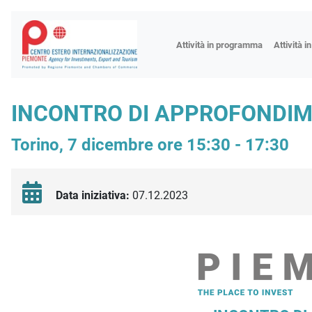
Fiere
Attività in programma
Attività i
Missioni
Formazio
INCONTRO DI APPROFONDIM
Worksho
Torino, 7 dicembre ore 15:30 - 17:30
Incontri 
Focus tem
Focus sett
Data iniziativa:
07.12.2023
Progetto 