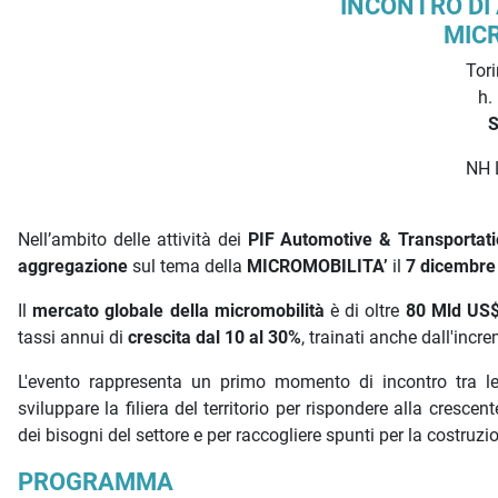
Descrizione iniziativa
INCONTRO DI
MICR
Tori
h.
S
NH 
Nell’ambito delle attività dei
PIF Automotive & Transportat
aggregazione
sul tema della
MICROMOBILITA’
il
7 dicembre 
Il
mercato globale della micromobilità
è di oltre
80 Mld US
tassi annui di
crescita dal 10 al 30%
, trainati anche dall'incr
L'evento rappresenta un primo momento di incontro tra le 
sviluppare la filiera del territorio per rispondere alla crescen
dei bisogni del settore e per raccogliere spunti per la costruzio
PROGRAMMA