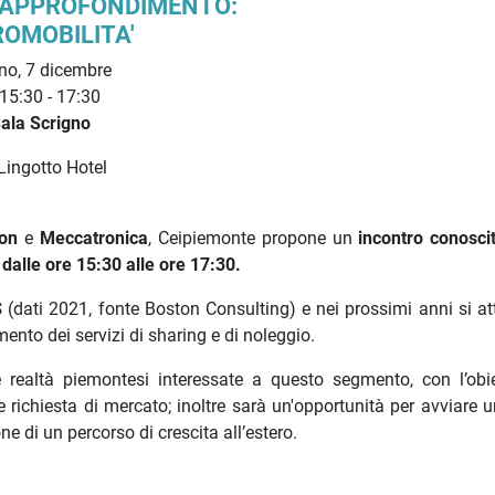
 APPROFONDIMENTO:
OMOBILITA'
no, 7 dicembre
 15:30 - 17:30
ala Scrigno
Lingotto Hotel
ion
e
Meccatronica
, Ceipiemonte propone un
incontro conoscit
dalle ore 15:30 alle ore 17:30.
$
(dati 2021, fonte Boston Consulting) e nei prossimi anni si a
emento dei servizi di sharing e di noleggio.
realtà piemontesi interessate a questo segmento, con l’obie
te richiesta di mercato; inoltre sarà un'opportunità per avviare u
ne di un percorso di crescita all’estero.