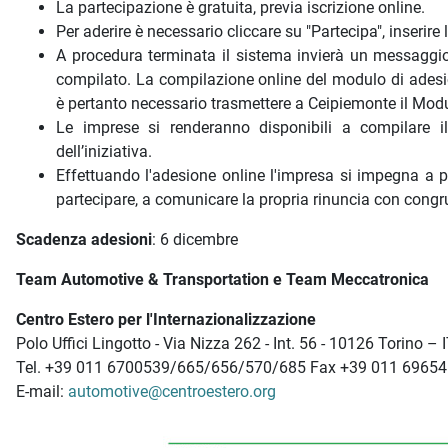
La partecipazione è gratuita, previa iscrizione online.
Per aderire è necessario cliccare su "Partecipa", inserire 
A procedura terminata il sistema invierà un messaggi
compilato. La compilazione online del modulo di adesion
è pertanto necessario trasmettere a Ceipiemonte il Mod
Le imprese si renderanno disponibili a compilare 
dell’iniziativa.
Effettuando l'adesione online l'impresa si impegna a pa
partecipare, a comunicare la propria rinuncia con congruo
Scadenza adesioni
: 6 dicembre
Team Automotive & Transportation e Team Meccatronica
Centro Estero per l'Internazionalizzazione
Polo Uffici Lingotto - Via Nizza 262 - Int. 56 - 10126 Torino –
Tel. +39 011 6700539/665/656/570/685 Fax +39 011 6965
E-mail:
automotive@centroestero.org