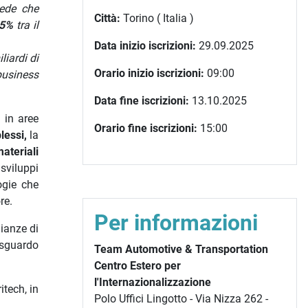
ede che
Città:
Torino ( Italia )
,5%
tra il
Data inizio iscrizioni:
29.09.2025
liardi di
Orario inizio iscrizioni:
09:00
business
Data fine iscrizioni:
13.10.2025
 in aree
Orario fine iscrizioni:
15:00
lessi,
la
ateriali
sviluppi
ogie che
re.
Per informazioni
nianze di
 sguardo
Team Automotive & Transportation
Centro Estero per
l'Internazionalizzazione
itech, in
Polo Uffici Lingotto - Via Nizza 262 -