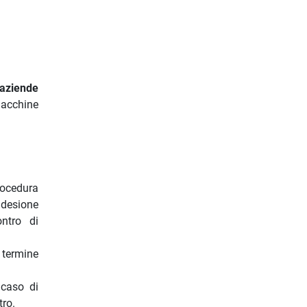
aziende
macchine
procedura
adesione
ontro di
 termine
 caso di
tro.