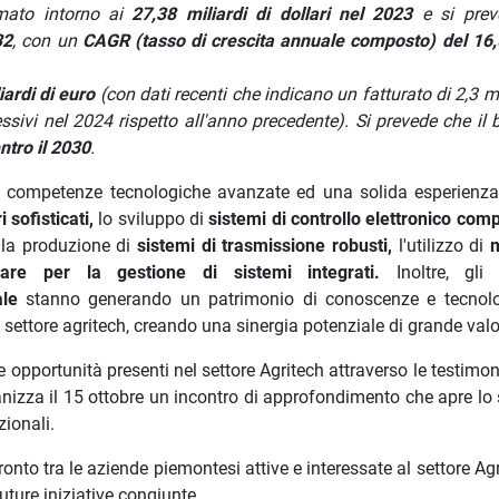
imato intorno ai
27,38 miliardi di dollari nel 2023
e si prev
32
, con un
CAGR (tasso di crescita annuale composto) del 16
liardi di euro
(con dati recenti che indicano un fatturato di 2,3 mi
sivi nel 2024 rispetto all'anno precedente). Si prevede che il 
ntro il 2030
.
a competenze tecnologiche avanzate ed una solida esperienza
 sofisticati,
lo sviluppo di
sistemi di controllo elettronico comp
la produzione di
sistemi di trasmissione robusti,
l'utilizzo di
m
ware per la gestione di sistemi integrati.
Inoltre, gli 
iale
stanno generando un patrimonio di conoscenze e tecnol
 settore agritech, creando una sinergia potenziale di grande valo
e opportunità presenti nel settore Agritech attraverso le testimo
anizza il 15 ottobre un incontro di approfondimento che apre lo
zionali.
ronto tra le aziende piemontesi attive e interessate al settore Agr
uture iniziative congiunte.