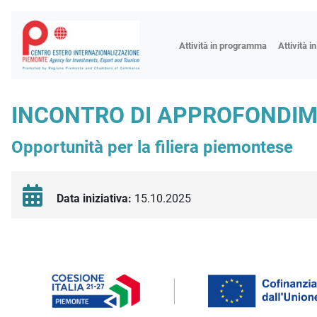
Fiere
Attività in programma
Attività i
Missioni
Formazio
INCONTRO DI APPROFONDIME
Worksho
Opportunità per la filiera piemontese
Incontri 
Focus tem
Focus sett
Data iniziativa:
15.10.2025
Progetto 