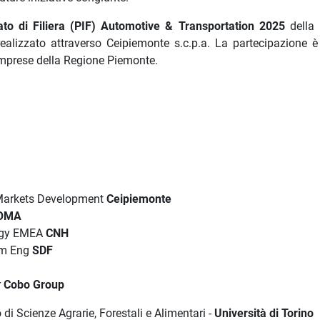
ato di Filiera (PIF) Automotive & Transportation 2025
della
ealizzato attraverso Ceipiemonte s.c.p.a. La partecipazione è 
e imprese della Regione Piemonte.
 Markets Development
Ceipiemonte
OMA
logy EMEA
CNH
em Eng
SDF
N
r
Cobo Group
di Scienze Agrarie, Forestali e Alimentari -
Università di Torino