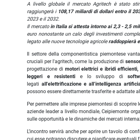
A livello globale il mercato Agritech è stato st
raggiungerà i
108,17 miliardi di dollari entro il 20
2023 e il 2032.
Il mercato
in Italia si attesta intorno ai 2,3 - 2,5 mi
euro nonostante un calo degli investimenti comples
legato alle nuove tecnologie agricole
raddoppierà e
Il settore della componentistica piemontese vant
cruciali per l'agritech, come la produzione di
sensori
progettazione di
motori elettrici e ibridi efficienti,
leggeri e resistenti
e lo sviluppo di
soft
legati
all'elettrificazione e all’intelligenza artific
possono essere direttamente trasferite e adattate al
Per permettere alle imprese piemontesi di scoprire l
aziende leader a livello mondiale, Ceipiemonte org
sulle opportunità e le dinamiche dei mercati interna
L’incontro servirà anche per aprire un tavolo di conf
cui esse potranno discutere e pianificare eventuali f