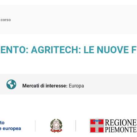
n corso
ne
NTO: AGRITECH: LE NUOVE F
p
di approfondimento
atici
oriali
Mercati di interesse:
Europa
tender