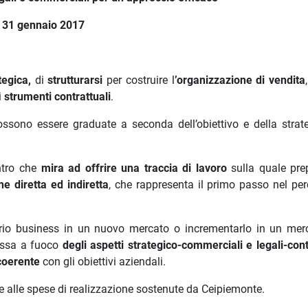
, 31 gennaio 2017
tegica,
di
strutturarsi
per costruire l
’organizzazione di vendita
i
strumenti contrattuali
.
possono essere graduate a seconda dell’obiettivo e della strat
ntro che
mira ad offrire una traccia di lavoro
sulla quale pre
ne diretta ed indiretta
, che rappresenta il primo passo nel per
oprio business in un nuovo mercato o incrementarlo in un mer
essa a fuoco
degli aspetti strategico-commerciali e legali-contr
 coerente
con gli obiettivi aziendali.
e alle spese di realizzazione sostenute da Ceipiemonte.