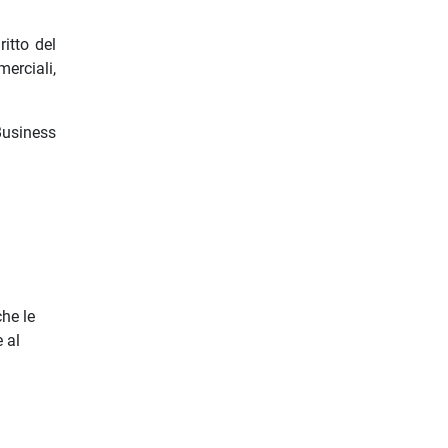
itto del
erciali,
Business
he le
 al