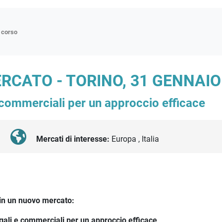
n corso
ne
RCATO - TORINO, 31 GENNAIO
p
e commerciali per un approccio efficace
di approfondimento
atici
oriali
Mercati di interesse:
Europa , Italia
tender
 in un nuovo mercato:
egali e commerciali per un approccio efficace