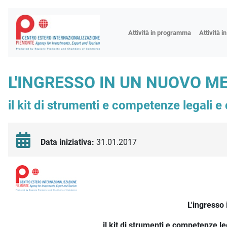
Fiere
Attività in programma
Attività i
Missioni
Formazio
L'INGRESSO IN UN NUOVO ME
Worksho
il kit di strumenti e competenze legali 
Incontri 
Focus tem
Focus sett
Data iniziativa:
31.01.2017
Progetto 
Descrizione iniziativa
L'ingresso
il kit di strumenti e competenze l