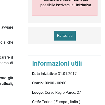
possibile iscriversi all'iniziativa.
, avviare
Partecipa
egia che
parare
il
Informazioni utili
corso di
Data iniziativa:
31.01.2017
cato già
Orario:
00:00 - 00:00
attuali,
Luogo:
Corso Regio Parco, 27
Città:
Torino ( Europa , Italia )