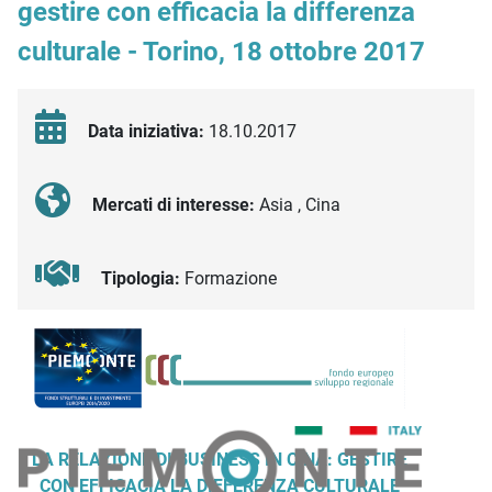
gestire con efficacia la differenza
culturale - Torino, 18 ottobre 2017
Data iniziativa:
18.10.2017
Mercati di interesse:
Asia , Cina
Tipologia:
Formazione
Descrizione iniziativa
LA RELAZIONE DI BUSINESS IN CINA: GESTIRE
CON EFFICACIA LA DIFFERENZA CULTURALE