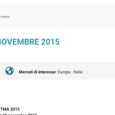
n corso
ne
 NOVEMBRE 2015
p
di approfondimento
atici
oriali
Mercati di interesse:
Europa , Italia
tender
ITMA 2015