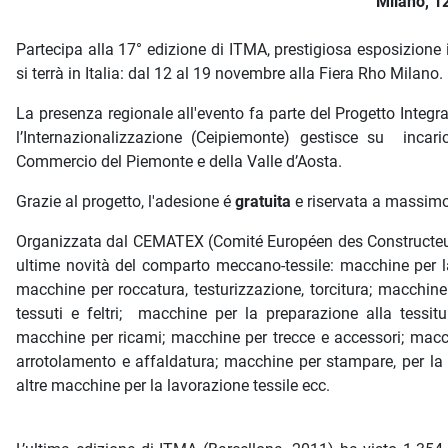
Milano, 1
Partecipa alla 17° edizione di ITMA, prestigiosa esposizione 
si terrà in Italia: dal 12 al 19 novembre alla Fiera Rho Milano.
La presenza regionale all'evento fa parte del Progetto Integra
l’Internazionalizzazione (Ceipiemonte) gestisce su incar
Commercio del Piemonte e della Valle d’Aosta.
Grazie al progetto, l'adesione é
gratuita
e riservata a massim
Organizzata dal CEMATEX (Comité Européen des Constructeurs
ultime novità del comparto meccano-tessile: macchine per la p
macchine per roccatura, testurizzazione, torcitura; macchine
tessuti e feltri; macchine per la preparazione alla tessitu
macchine per ricami; macchine per trecce e accessori; macchi
arrotolamento e affaldatura; macchine per stampare, per la 
altre macchine per la lavorazione tessile ecc.