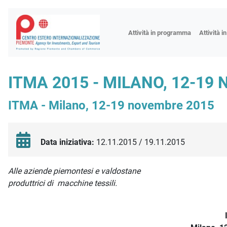
Fiere
Attività in programma
Attività i
Missioni
Formazio
ITMA 2015 - MILANO, 12-19
Worksho
ITMA - Milano, 12-19 novembre 2015
Incontri 
Focus tem
Focus sett
Data iniziativa:
12.11.2015 / 19.11.2015
Progetto 
Descrizione iniziativa
Alle aziende piemontesi e valdostane
produttrici di macchine tessili.