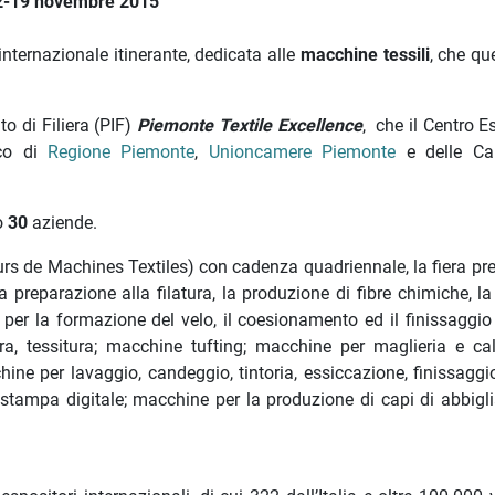
2-19 novembre 2015
internazionale itinerante, dedicata alle
macchine tessili
, che qu
to di Filiera (PIF)
Piemonte Textile Excellence
, che il Centro E
ico di
Regione Piemonte
,
Unioncamere Piemonte
e delle Ca
o
30
aziende.
 de Machines Textiles) con cadenza quadriennale, la fiera pre
reparazione alla filatura, la produzione di fibre chimiche, la f
 per la formazione del velo, il coesionamento ed il finissaggio
ra, tessitura; macchine tufting; macchine per maglieria e calz
ne per lavaggio, candeggio, tintoria, essiccazione, finissaggio,
stampa digitale; macchine per la produzione di capi di abbigl