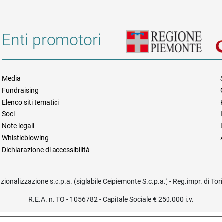
Enti promotori
Media
Fundraising
Informazioni legali e trasparen
Elenco siti tematici
Soci
Note legali
Whistleblowing
Dichiarazione di accessibilità
azionalizzazione s.c.p.a. (siglabile Ceipiemonte S.c.p.a.) - Reg.impr. di To
R.E.A. n. TO - 1056782 - Capitale Sociale € 250.000 i.v.