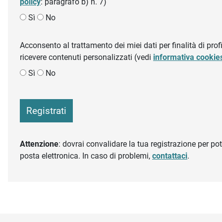
policy
: paragrafo b) n. 7)
Sì
No
Acconsento al trattamento dei miei dati per finalità di profil
ricevere contenuti personalizzati (vedi
informativa cookie
Sì
No
Registrati
Attenzione
: dovrai convalidare la tua registrazione per pote
posta elettronica. In caso di problemi,
contattaci
.