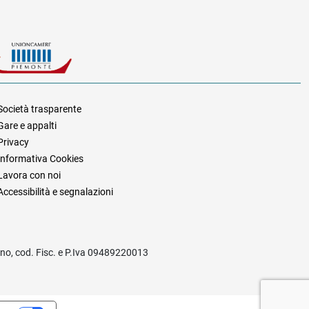
Società trasparente
Gare e appalti
za
Privacy
Informativa Cookies
Lavora con noi
Accessibilità e segnalazioni
rino, cod. Fisc. e P.Iva 09489220013