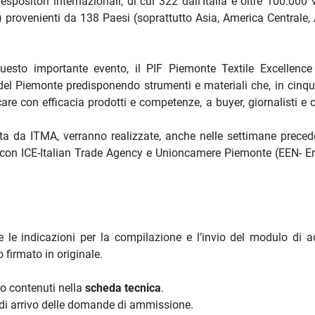
positori internazionali, di cui 322 dall’Italia e oltre 100.000 v
to) provenienti da 138 Paesi (soprattutto Asia, America Centrale
questo importante evento, il PIF Piemonte Textile Excellence
del Piemonte predisponendo strumenti e materiali che, in cinqu
are con efficacia prodotti e competenze, a buyer, giornalisti e 
ta da ITMA, verranno realizzate, anche nelle settimane precede
a con ICE-Italian Trade Agency e Unioncamere Piemonte (EEN- En
e le indicazioni per la compilazione e l’invio del modulo di a
 firmato in originale.
no contenuti nella
scheda tecnica
.
 di arrivo delle domande di ammissione.