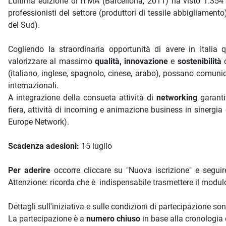
L’ultima edizione di ITMA (Barcellona, 2011) ha visto 1.354 es
professionisti del settore (produttori di tessile abbigliamen
del Sud).
Cogliendo la straordinaria opportunità di avere in Italia 
valorizzare al massimo
qualità, innovazione
e
sostenibilità
(italiano, inglese, spagnolo, cinese, arabo), possano comunic
internazionali.
A integrazione della consueta attività di
networking
garanti
fiera, attività di incoming e animazione business in sinergi
Europe Network).
Scadenza adesioni:
15 luglio
Per aderire
occorre cliccare su "Nuova iscrizione" e seguir
Attenzione: ricorda che è indispensabile trasmettere il modulo
Dettagli sull'iniziativa e sulle condizioni di partecipazione so
La partecipazione è a
numero chiuso
in base alla cronologia