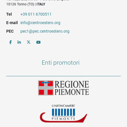
10126 Torino (TO) |
ITALY
Tel
+39 011 6700511
E-mail
info@centroestero.org
PEC
pec1@pec.centroestero.org
Enti promotori