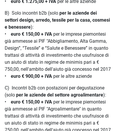
•
euro € 1.275,00 + IVA
per le altre aziende
B) Solo incontri b2b (solo
per le aziende dei
settori design, arredo, tessile per la casa, cosmesi
e benessere
):
•
euro € 150,00 + IVA
per le imprese piemontesi
già ammesse ai PIF "Abbigliamento, Alta Gamma,
Design”, “Tessile” e “Salute e Benessere” in quanto
trattasi di attività di investimento che usufruisce di
un aiuto di stato in regime de minimis pari a €
750,00, nell'ambito dell'aiuto già concesso nel 2017
•
euro € 900,00 + IVA
per le altre aziende
C) Incontri b2b con postazioni per degustazione
(solo
per le aziende del settore agroalimentare
):
•
euro € 150,00 + IVA
per le imprese piemontesi
già ammesse al PIF "Agroalimentare" in quanto
trattasi di attività di investimento che usufruisce di
un aiuto di stato in regime de minimis pari a €
750,00, nell'ambito dell'aiuto già concesso nel 2017