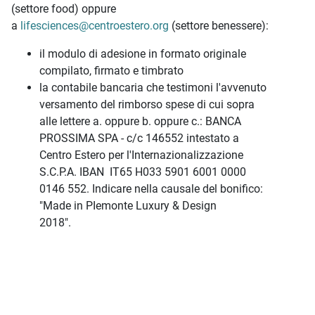
(settore food) oppure
a
lifesciences@centroestero.org
(settore benessere):
il modulo di adesione in formato originale
compilato, firmato e timbrato
la contabile bancaria che testimoni l'avvenuto
versamento del rimborso spese di cui sopra
alle lettere a. oppure b. oppure c.: BANCA
PROSSIMA SPA - c/c 146552 intestato a
Centro Estero per l'Internazionalizzazione
S.C.P.A. IBAN IT65 H033 5901 6001 0000
0146 552. Indicare nella causale del bonifico:
"Made in PIemonte Luxury & Design
2018".
lallllontontabile bancaria che testimoni
l’avvenuto versamento del rimborso spese di
cui sopra alle lettere a. oppure b. oppure c.:
BANCA PROSSIMA SPA - c/c 146552 intestato
Centro Estero per l’Internazionalizzazione
S.C.P.A. IBAN IT65 H033 5901 6001 0000