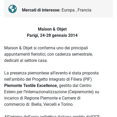
Mercati di interesse:
Europa , Francia
Descrizione iniziativa
Maison & Objet
Parigi, 24-28 gennaio 2014
Maison & Objet si conferma uno dei principali
appuntamenti fieristici, con cadenza semestrale,
dedicati al settore casa.
La presenza piemontese all’evento é stata proposta
nell'ambito del Progetto Integrato di Filiera (PIF)
Piemonte Textile Excellence,
gestito dal Centro
Estero per l’Internazionalizzazione (Ceipiemonte) su
incarico di Regione Piemonte e Camere di
commercio di: Biella, Vercelli e Torino.
All'interno dell'area collettiva italiana gestita dall'ICE