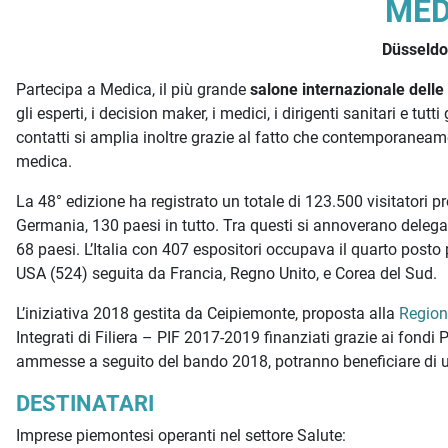
Descrizione iniziativa
MED
Düsseldo
Partecipa a Medica, il più grande
salone internazionale delle 
gli esperti, i decision maker, i medici, i dirigenti sanitari e tutti 
contatti si amplia inoltre grazie al fatto che contemporanea
medica.
La 48° edizione ha registrato un totale di 123.500 visitatori pro
Germania, 130 paesi in tutto. Tra questi si annoverano delegazi
68 paesi. L’Italia con 407 espositori occupava il quarto posto
USA (524) seguita da Francia, Regno Unito, e Corea del Sud.
L’iniziativa 2018 gestita da Ceipiemonte, proposta alla
Region
Integrati di Filiera – PIF 2017-2019 finanziati grazie ai fo
ammesse a seguito del bando 2018, potranno beneficiare di un
DESTINATARI
Imprese piemontesi operanti nel settore Salute: