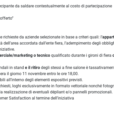
rtecipante da saldare contestualmente al costo di partecipazione
offerto”
ichieste da aziende selezionate in base a criteri quali: l’
appar
ità dell’area accordata dall’ente fiera, l’adempimento degli obblig
iziative.
rciale/marketing o tecnico
qualificato durante i gironi di fiera
endali in stand
e il ritiro
degli stessi a fine salone è tassativamen
fiera il giorno 11 novembre entro le ore 18,00.
 all’interno degli elementi espositivi previsti.
hiesti, loghi esclusivamente in formato vettoriale nonché fotogr
la realizzazione di eventuali dépliant e/o pannelli promozionali.
er Satisfaction al termine dell’iniziativa