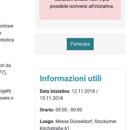
possibile iscriversi all'iniziativa.
ontrare
e
tistica
Partecipa
ori da
77),
Informazioni utili
ogetti
Data iniziativa:
12.11.2018 /
ssere o
15.11.2018
Orario:
00:00 - 00:00
Luogo:
Messe Düsseldorf, Stockumer
Kirchstraße 61,