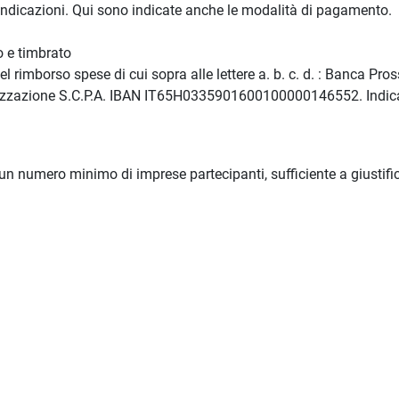
e indicazioni. Qui sono indicate anche le modalità di pagamento.
o e timbrato
l rimborso spese di cui sopra alle lettere a. b. c. d. : Banca Pro
nalizzazione S.C.P.A. IBAN IT65H0335901600100000146552. Indic
i un numero minimo di imprese partecipanti, sufficiente a giustifi