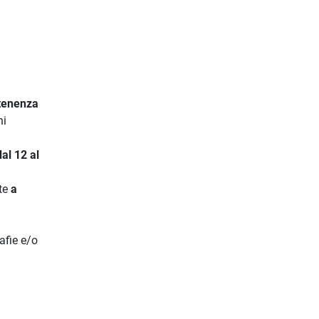
tenenza
hi
dal 12 al
te
a
afie e/o