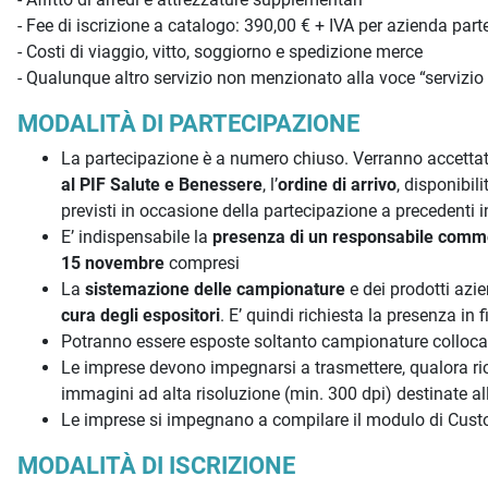
- Fee di iscrizione a catalogo: 390,00 € + IVA per azienda pa
- Costi di viaggio, vitto, soggiorno e spedizione merce
- Qualunque altro servizio non menzionato alla voce “servizio 
MODALITÀ DI PARTECIPAZIONE
La partecipazione è a numero chiuso. Verranno accettate r
al PIF Salute e Benessere
, l’
ordine di arrivo
, disponibil
previsti in occasione della partecipazione a precedenti in
E’ indispensabile la
presenza di un responsabile comme
15 novembre
compresi
La
sistemazione delle campionature
e dei prodotti azi
cura degli espositori
. E’ quindi richiesta la presenza in 
Potranno essere esposte soltanto campionature collocabili
Le imprese devono impegnarsi a trasmettere, qualora ric
immagini ad alta risoluzione (min. 300 dpi) destinate al
Le imprese si impegnano a compilare il modulo di Custom
MODALITÀ DI ISCRIZIONE