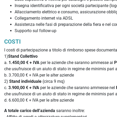
Insegna identificativa per ogni società partecipante (lo
Allacciamento elettrico e consumo, assicurazione obbliga
Collegamento internet via ADSL
Assistenza nelle fasi di preparazione della fiera e nel c
Supporto sul follow-up
COSTI
I costi di partecipazione a titolo di rimborso spese documen
1)
Stand Collettivo
a.
1.450,00 € + IVA
per le aziende che saranno ammesse ai
P
che usufruisce di un aiuto di stato in regime de minimis pari 
b. 3.700,00 € + IVA per le alter aziende
2)
Stand individuale
(circa 9 mq)
c.
3.900,00 € + IVA
per le aziende che saranno ammesse nel
che usufruisce di un aiuto di stato in regime de minimis pari 
d. 6.600,00 € + IVA per le altre aziende
A totale carico dell’azienda
saranno inoltre:
- Affitto di arredi e attrezzature supplementari