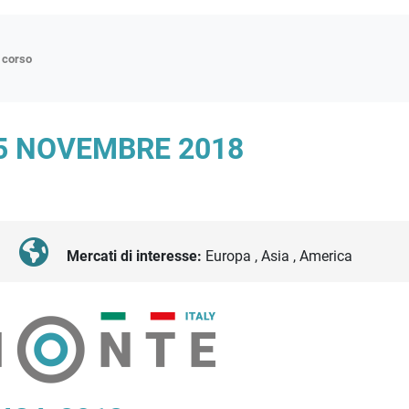
n corso
ne
15 NOVEMBRE 2018
p
di approfondimento
atici
oriali
Mercati di interesse:
Europa , Asia , America
tender