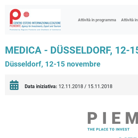
Fiere
Attività in programma
Attività i
Missioni
Formazio
MEDICA - DÜSSELDORF, 12-
Worksho
Düsseldorf, 12-15 novembre
Incontri 
Focus tem
Focus sett
Data iniziativa:
12.11.2018 / 15.11.2018
Progetto 