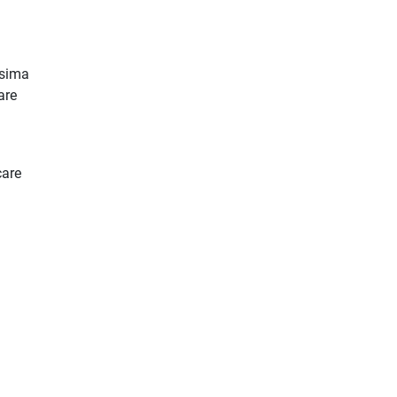
ssima
are
care