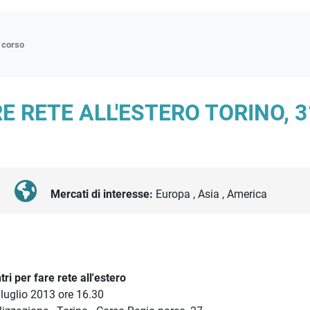
n corso
ne
E RETE ALL'ESTERO TORINO, 3
p
di approfondimento
atici
oriali
Mercati di interesse:
Europa , Asia , America
tender
ri per fare rete all'estero
 luglio 2013 ore 16.30