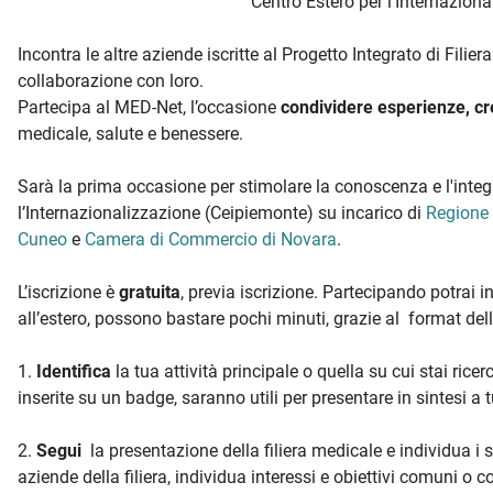
Centro Estero per l'Internaziona
Incontra le altre aziende iscritte al Progetto Integrato di Filier
collaborazione con loro.
Partecipa al MED-Net, l’occasione
condividere esperienze, cr
medicale, salute e benessere.
Sarà la prima occasione per stimolare la conoscenza e l'integr
l’Internazionalizzazione (Ceipiemonte) su incarico di
Regione
Cuneo
e
Camera di Commercio di Novara
.
L’iscrizione è
gratuita
, previa iscrizione. Partecipando potrai
all’estero, possono bastare pochi minuti, grazie al format dell
1.
Identifica
la tua attività principale o quella su cui stai ric
inserite su un badge, saranno utili per presentare in sintesi a t
2.
Segui
la presentazione della filiera medicale e individua i s
aziende della filiera, individua interessi e obiettivi comuni o