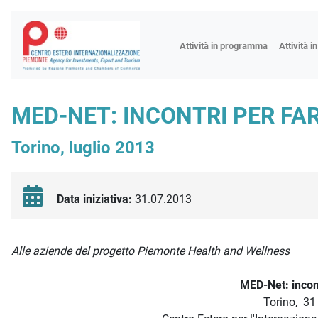
Fiere
Attività in programma
Attività i
Missioni
Formazio
MED-NET: INCONTRI PER FAR
Worksho
Torino, luglio 2013
Incontri 
Focus tem
Focus sett
Data iniziativa:
31.07.2013
Progetto 
Descrizione iniziativa
Alle aziende del progetto Piemonte Health and Wellness
MED-Net: incont
Torino, 31