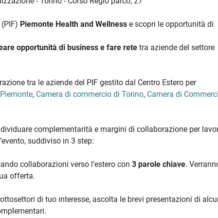
lizzazione - Torino - Corso Regio parco, 27
a (PIF)
Piemonte Health and Wellness
e scopri le opportunità di
eare opportunità di business e fare rete
tra aziende del settore
azione tra le aziende del PIF gestito dal Centro Estero per
 Piemonte
,
Camera di commercio di Torino
,
Camera di Commerci
 individuare complementarità e margini di collaborazione per lavo
’evento, suddiviso in 3 step:
ercando collaborazioni verso l’estero con
3 parole chiave
. Verrann
ua offerta.
ottosettori di tuo interesse, ascolta le brevi presentazioni di alc
 complementari.