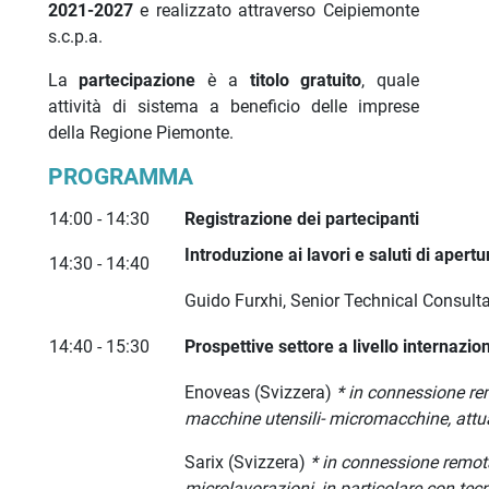
2021-2027
e realizzato attraverso Ceipiemonte
s.c.p.a.
La
partecipazione
è a
titolo gratuito
, quale
attività di sistema a beneficio delle imprese
della Regione Piemonte.
PROGRAMMA
14:00 - 14:30
Registrazione dei partecipanti
Introduzione ai lavori e saluti di apertu
14:30 - 14:40
Guido Furxhi, Senior Technical Consult
14:40 - 15:30
Prospettive settore a livello internazio
Enoveas (Svizzera)
* in connessione re
macchine utensili- micromacchine, attual
Sarix (Svizzera)
* in connessione remot
microlavorazioni, in particolare con te