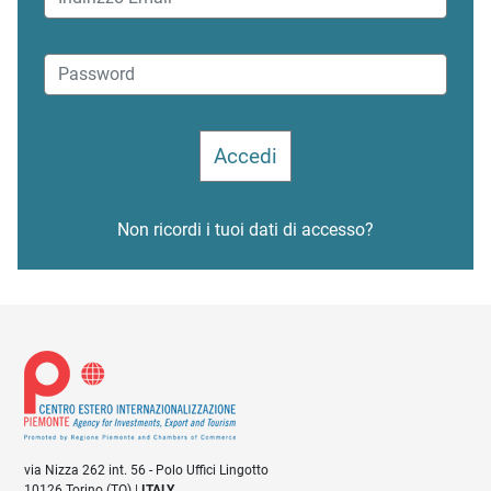
Non ricordi i tuoi dati di accesso?
via Nizza 262 int. 56 - Polo Uffici Lingotto
10126 Torino (TO) |
ITALY