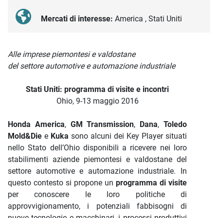
Mercati di interesse:
America , Stati Uniti
Descrizione iniziativa
Alle imprese piemontesi e valdostane
del settore automotive e automazione industriale
Stati Uniti: programma di visite e incontri
Ohio, 9-13 maggio 2016
Honda America
,
GM Transmission
,
Dana
,
Toledo
Mold&Die
e
Kuka
sono alcuni dei Key Player situati
nello Stato dell’Ohio disponibili a ricevere nei loro
stabilimenti aziende piemontesi e valdostane del
settore automotive e automazione industriale. In
questo contesto si propone un
programma di visite
per conoscere le loro politiche di
approvvigionamento, i potenziali fabbisogni di
nuove tecnologie e macchinari, i processi produttivi