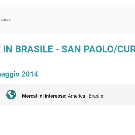
n corso
ne
IN BRASILE - SAN PAOLO/CURI
p
di approfondimento
atici
 maggio 2014
oriali
tender
Mercati di interesse:
America , Brasile