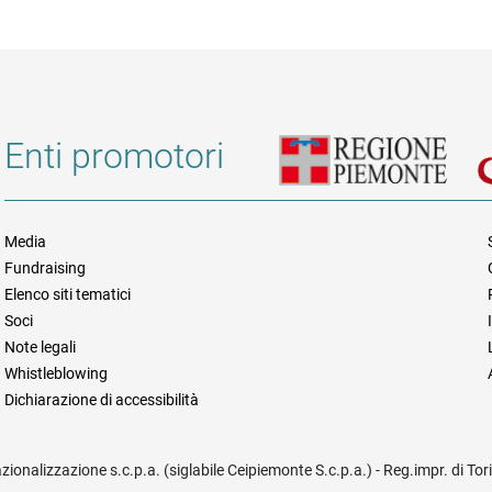
Enti promotori
Media
Fundraising
Informazioni legali e trasparen
Elenco siti tematici
Soci
Note legali
Whistleblowing
Dichiarazione di accessibilità
azionalizzazione s.c.p.a. (siglabile Ceipiemonte S.c.p.a.) - Reg.impr. di To