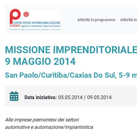
Fiere
Attività in programma
Attività i
Missioni
Formazio
MISSIONE IMPRENDITORIALE 
Worksho
9 MAGGIO 2014
Incontri 
Focus tem
San Paolo/Curitiba/Caxias Do Sul, 5-9
Focus sett
Progetto 
Data iniziativa:
05.05.2014 / 09.05.2014
Descrizione iniziativa
Alle imprese piemontesi dei settori
automotive e automazione/impiantistica