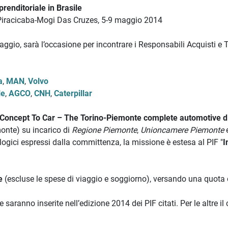
renditoriale in Brasile
Piracicaba-Mogi Das Cruzes, 5-9 maggio 2014
aggio, sarà l’occasione per incontrare i Responsabili Acquisti e 
a
,
MAN
,
Volvo
le
,
AGCO
,
CNH
,
Caterpillar
Concept To Car – The Torino-Piemonte complete automotive di
onte) su incarico di
Regione Piemonte
,
Unioncamere Piemonte
e
logici espressi dalla committenza, la missione è estesa al PIF "
I
te
(escluse le spese di viaggio e soggiorno), versando una quota 
saranno inserite nell’edizione 2014 dei PIF citati. Per le altre il