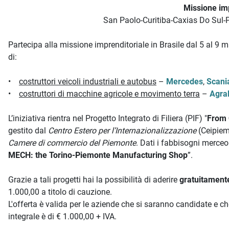
Missione imp
San Paolo-Curitiba-Caxias Do Sul-
Partecipa alla missione imprenditoriale in Brasile dal 5 al 9 m
di:
•
costruttori veicoli industriali e autobus
–
Mercedes
,
Scani
•
costruttori di macchine agricole e movimento terra
–
Agra
L’iniziativa rientra nel Progetto Integrato di Filiera (PIF) "
From 
gestito dal
Centro Estero per l’Internazionalizzazione
(Ceipiem
Camere di commercio del Piemonte
. Dati i fabbisogni merceo
MECH: the Torino-Piemonte Manufacturing Shop
”.
Grazie a tali progetti hai la possibilità di aderire
gratuitamen
1.000,00 a titolo di cauzione.
L'offerta è valida per le aziende che si saranno candidate e che 
integrale è di € 1.000,00 + IVA.