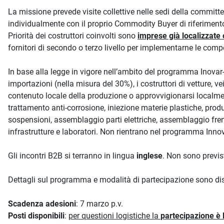
La missione prevede visite collettive nelle sedi della committ
individualmente con il proprio Commodity Buyer di riferiment
Priorità dei costruttori coinvolti sono
imprese già localizzate 
fornitori di secondo o terzo livello per implementarne le comp
In base alla legge in vigore nell’ambito del programma Inovar-A
importazioni (nella misura del 30%), i costruttori di vetture, 
contenuto locale della produzione o approvvigionarsi localme
trattamento anti-corrosione, iniezione materie plastiche, pro
sospensioni, assemblaggio parti elettriche, assemblaggio fren
infrastrutture e laboratori. Non rientrano nel programma Inno
Gli incontri B2B si terranno in lingua
inglese
. Non sono previst
Dettagli sul programma e modalità di partecipazione sono dis
Scadenza adesioni
: 7 marzo p.v.
Posti disponibili
:
per questioni logistiche la
partecipazione è 