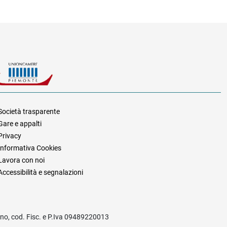
Società trasparente
Gare e appalti
za
Privacy
Informativa Cookies
Lavora con noi
Accessibilità e segnalazioni
rino, cod. Fisc. e P.Iva 09489220013