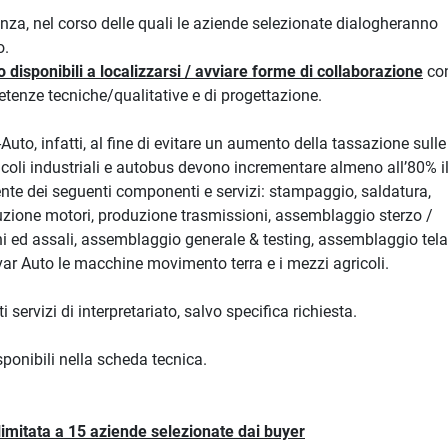
enza, nel corso delle quali le aziende selezionate dialogheranno
o.
o disponibili a localizzarsi / avviare forme di collaborazione
con
etenze tecniche/qualitative e di progettazione.
uto, infatti, al fine di evitare un aumento della tassazione sulle
veicoli industriali e autobus devono incrementare almeno all’80% i
nte dei seguenti componenti e servizi: stampaggio, saldatura,
duzione motori, produzione trasmissioni, assemblaggio sterzo /
i ed assali, assemblaggio generale & testing, assemblaggio tela
var Auto le macchine movimento terra e i mezzi agricoli.
i servizi di interpretariato, salvo specifica richiesta.
ponibili nella scheda tecnica.
limitata a 15 aziende selezionate dai buyer