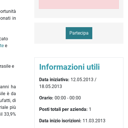
ortunità
onati in
Partecipa
rcato
te
e
Informazioni utili
rasile e
Data iniziativa:
12.05.2013 /
18.05.2013
 anni ha
sile è da
Orario:
00:00 - 00:00
fatti, di
iale più
Posti totali per azienda:
1
il 33,9%
Data inizio iscrizioni:
11.03.2013