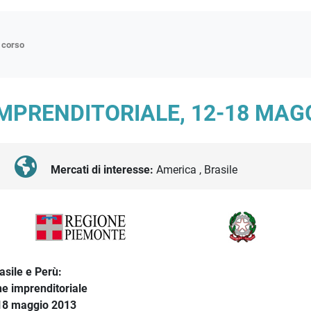
n corso
ne
IMPRENDITORIALE, 12-18 MAG
p
di approfondimento
atici
Mercati di interesse:
America , Brasile
oriali
tender
asile e Perù:
e imprenditoriale
 18 maggio 2013