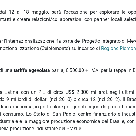
 dal 12 al 18 maggio, sarà l’occasione per esplorare le opp
atti e creare relazioni/collaborazioni con partner locali selezi
per l'Internazionalizzazione, fa parte del Progetto Integrato di Me
ernazionalizzazione (Ceipiemonte) su incarico di
Regione Piemon
 di una
tariffa agevolata
pari a, € 500,00 + I.V.A. per la tappa in B
 Latina, con un PIL di circa US$ 2.300 miliardi, negli ultimi
a 9 miliardi di dollari (nel 2010) a circa 12 (nel 2012). Il Bra
latino americana, in particolare per quanto riguarda prodotti manu
di consumo. Lo Stato di San Paolo, centro finanziario e industr
dustriale e la maggiore produzione economica del Brasile, con 
della produzione industriale del Brasile.