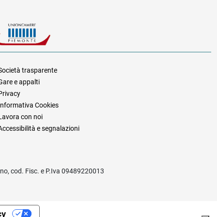
Società trasparente
Gare e appalti
za
Privacy
Informativa Cookies
Lavora con noi
Accessibilità e segnalazioni
rino, cod. Fisc. e P.Iva 09489220013
cy