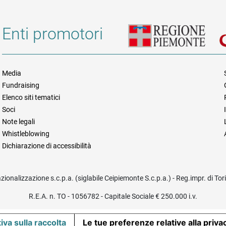
Enti promotori
Media
Fundraising
Informazioni legali e trasparen
Elenco siti tematici
Soci
Note legali
Whistleblowing
Dichiarazione di accessibilità
azionalizzazione s.c.p.a. (siglabile Ceipiemonte S.c.p.a.) - Reg.impr. di To
R.E.A. n. TO - 1056782 - Capitale Sociale € 250.000 i.v.
iva sulla raccolta
Le tue preferenze relative alla priva