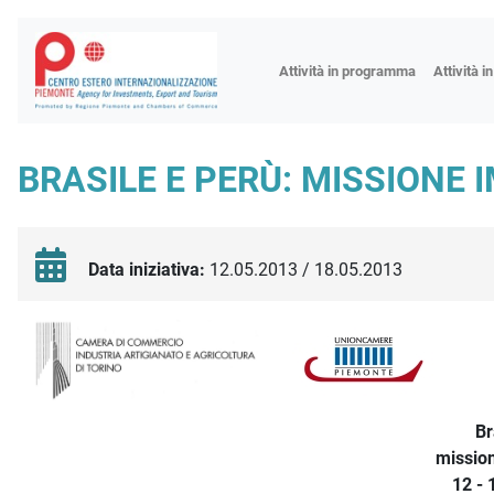
Fiere
Attività in programma
Attività i
Missioni
Formazio
BRASILE E PERÙ: MISSIONE 
Worksho
Incontri 
Focus tem
Data iniziativa:
12.05.2013 / 18.05.2013
Focus sett
Progetto 
Descrizione iniziativa
Br
mission
12 -