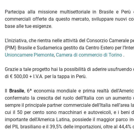
Partecipa alla missione multisettoriale in Brasile e Perù
commerciali offerte da questo mercato, sviluppare nuovi cont
base alle tue esigenze.
L’iniziativa, che rientra nelle attività del Consorzio Camerale 
(PIM) Brasile e Sudamerica gestito da Centro Estero per l’Int
Unioncamere Piemonte
,
Camera di commercio di Torino
.
Grazie a tale progetto hai la possibilità di aderire usufruendo
di € 500,00 + I.V.A. per la tappa in Perù.
Il
Brasile
, 6ª economia mondiale e prima realtà dell’America
confermato la crescita del ruolo dell’Italia con un aumento d
sempre il principale partner commerciale dell’Italia nell’area 
cui il 50 per cento sono macchinari e autoveicoli, e i beni 
importante dell'America Latina, possiede il maggior parco in
del PIL brasiliano e il 39,5% delle importazioni, oltre al 44,4% 