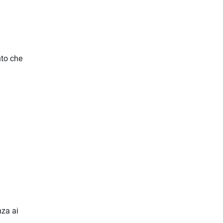
nto che
nza ai