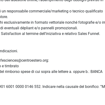
a di un responsabile commerciale/marketing o tecnico qualificato
atore.
oghi esclusivamente in formato vettoriale nonché fotografie e/o 
 di eventuali dépliant e/o pannelli promozionali.
tisfaction al termine dell’iniziativa e relativo Sales Funnel.
indicazioni.
lifesciences@centroestero.org:
o e timbrato
el rimborso spese di cui sopra alle lettere a. oppure b.: BANCA
5901 6001 0000 0146 552. Indicare nella causale del bonifico: “