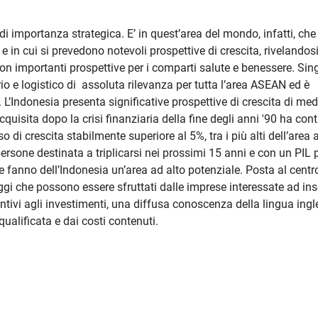
di importanza strategica. E’ in quest’area del mondo, infatti, che 
 in cui si prevedono notevoli prospettive di crescita, rivelandos
con importanti prospettive per i comparti salute e benessere. Si
io e logistico di assoluta rilevanza per tutta l’area ASEAN ed è
 L’Indonesia presenta significative prospettive di crescita di med
quisita dopo la crisi finanziaria della fine degli anni '90 ha cont
o di crescita stabilmente superiore al 5%, tra i più alti dell’area a
ersone destinata a triplicarsi nei prossimi 15 anni e con un PIL 
he fanno dell’Indonesia un’area ad alto potenziale. Posta al centr
gi che possono essere sfruttati dalle imprese interessate ad inse
tivi agli investimenti, una diffusa conoscenza della lingua ingl
ualificata e dai costi contenuti.