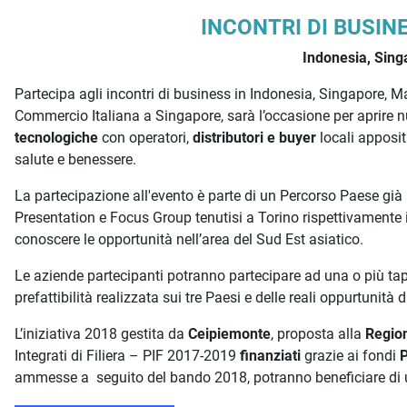
Descrizione iniziativa
INCONTRI DI BUSIN
Indonesia, Sing
Partecipa agli incontri di business in Indonesia, Singapore, Ma
Commercio Italiana a Singapore, sarà l’occasione per aprire 
tecnologiche
con operatori,
distributori e buyer
locali apposit
salute e benessere.
La partecipazione all'evento è parte di un Percorso Paese g
Presentation e Focus Group tenutisi a Torino rispettivamente
conoscere le opportunità nell’area del Sud Est asiatico.
Le aziende partecipanti potranno partecipare ad una o più tap
prefattibilità realizzata sui tre Paesi e delle reali oppurtunità 
L’iniziativa 2018 gestita da
Ceipiemonte
, proposta alla
Regio
Integrati di Filiera – PIF 2017-2019
finanziati
grazie ai fondi
P
ammesse a seguito del bando 2018, potranno beneficiare di 