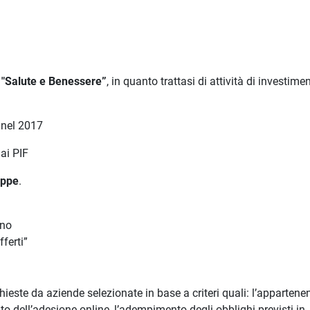
 "Salute e Benessere”
, in quanto trattasi di attività di investime
 nel 2017
ai PIF
appe
.
rno
ferti”
ieste da aziende selezionate in base a criteri quali: l’appartene
o dell’adesione online, l’adempimento degli obblighi previsti in