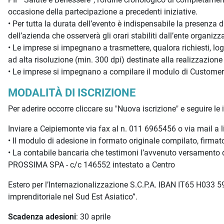
occasione della partecipazione a precedenti iniziative.
• Per tutta la durata dell’evento è indispensabile la presenz
dell’azienda che osserverà gli orari stabiliti dall’ente organizz
• Le imprese si impegnano a trasmettere, qualora richiesti, l
ad alta risoluzione (min. 300 dpi) destinate alla realizzazione
• Le imprese si impegnano a compilare il modulo di Customer Sa
MODALITÀ DI ISCRIZIONE
Per aderire occorre cliccare su "Nuova iscrizione" e seguire le 
Inviare a Ceipiemonte via fax al n. 011 6965456 o via mail a 
• Il modulo di adesione in formato originale compilato, firmat
• La contabile bancaria che testimoni l’avvenuto versamento d
PROSSIMA SPA - c/c 146552 intestato a Centro
Estero per l’Internazionalizzazione S.C.P.A. IBAN IT65 H033 
imprenditoriale nel Sud Est Asiatico”.
Scadenza adesioni
: 30 aprile