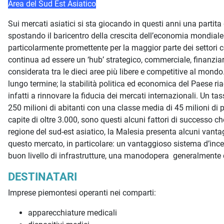
Area del Sud Est Asiatico
Sui mercati asiatici si sta giocando in questi anni una partita 
spostando il baricentro della crescita dell’economia mondiale e
particolarmente promettente per la maggior parte dei settori 
continua ad essere un ‘hub’ strategico, commerciale, finanziar
considerata tra le dieci aree più libere e competitive al mondo.
lungo termine; la stabilità politica ed economica del Paese riac
infatti a rinnovare la fiducia dei mercati internazionali. Un tass
250 milioni di abitanti con una classe media di 45 milioni di p
capite di oltre 3.000, sono questi alcuni fattori di successo c
regione del sud-est asiatico, la Malesia presenta alcuni vantag
questo mercato, in particolare: un vantaggioso sistema d’incen
buon livello di infrastrutture, una manodopera generalmente q
DESTINATARI
Imprese piemontesi operanti nei comparti:
apparecchiature medicali