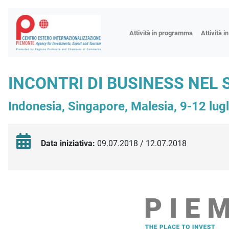
Fiere
Attività in programma
Attività i
Missioni
Formazio
INCONTRI DI BUSINESS NEL 
Worksho
Indonesia, Singapore, Malesia, 9-12 lugl
Incontri 
Focus tem
Focus sett
Data iniziativa:
09.07.2018 / 12.07.2018
Progetto 