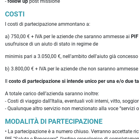
-
follow up
post missione
COSTI
I costi di partecipazione ammontano a:
a) 750,00 € + IVA per le aziende che saranno ammesse ai
PIF
usufruisce di un aiuto di stato in regime de
minimis pari a 3.050,00 €, nell'ambito dell'aiuto già concesso
b) 3.800,00 € + IVA per le aziende che non saranno ammesse 
Il
costo di partecipazione si intende unico per una e/o due t
A totale carico dell’azienda saranno inoltre:
- Costi di viaggio dall'Italia, eventuali voli interni, vitto, soggio
- Qualunque altro servizio non menzionato alla voce “servizi of
MODALITÀ DI PARTECIPAZIONE
• La partecipazione è a numero chiuso. Verranno accettate rich
PIF "Salute e Benessere”, l’ordine cronologico di completament