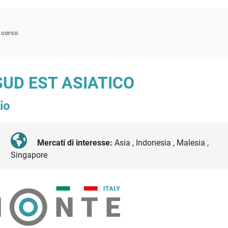
n corso
ne
SUD EST ASIATICO
p
io
di approfondimento
atici
oriali
Mercati di interesse:
Asia , Indonesia , Malesia ,
Singapore
tender