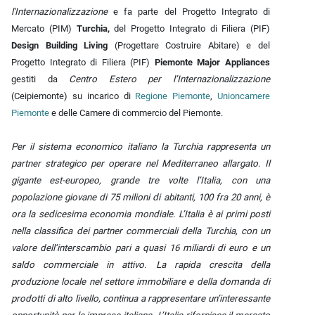
l'Internazionalizzazione
e fa parte del Progetto Integrato di
Mercato (PIM)
Turchia
,
del
Progetto Integrato di Filiera (PIF)
Design Building Living
(Progettare Costruire Abitare)
e del
Progetto Integrato di Filiera (PIF)
Piemonte Major Appliances
gestiti da
Centro Estero per l’Internazionalizzazione
(Ceipiemonte) su incarico di
Regione Piemonte
,
Unioncamere
Piemonte
e delle Camere di commercio del Piemonte.
Per il sistema economico italiano la Turchia rappresenta un
partner strategico per operare nel Mediterraneo allargato. Il
gigante est-europeo, grande tre volte l’Italia, con una
popolazione giovane di 75 milioni di abitanti, 100 fra 20 anni, è
ora la sedicesima economia mondiale. L’Italia è ai primi posti
nella classifica dei partner commerciali della Turchia, con un
valore dell’interscambio pari a quasi 16 miliardi di euro e un
saldo commerciale in attivo. La rapida crescita della
produzione locale nel settore immobiliare e della domanda di
prodotti di alto livello, continua a rappresentare un’interessante