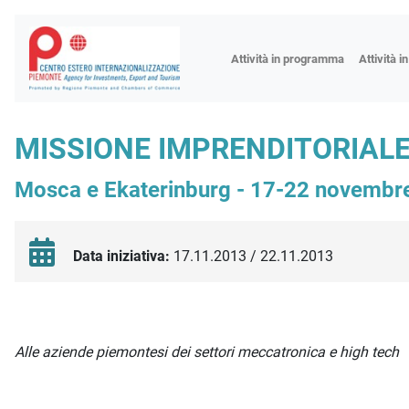
Fiere
Attività in programma
Attività i
Missioni
Formazio
MISSIONE IMPRENDITORIALE
Worksho
Mosca e Ekaterinburg - 17-22 novembr
Incontri 
Focus tem
Focus sett
Data iniziativa:
17.11.2013 / 22.11.2013
Progetto 
Descrizione iniziativa
Alle aziende piemontesi dei settori meccatronica e high tech