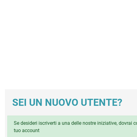
SEI UN NUOVO UTENTE?
Se desideri iscriverti a una delle nostre iniziative, dovrai
tuo account