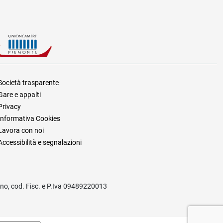
Società trasparente
Gare e appalti
za
Privacy
Informativa Cookies
Lavora con noi
Accessibilità e segnalazioni
rino, cod. Fisc. e P.Iva 09489220013