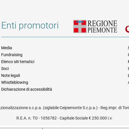
Enti promotori
Media
Fundraising
Informazioni legali e trasparen
Elenco siti tematici
Soci
Note legali
Whistleblowing
Dichiarazione di accessibilità
azionalizzazione s.c.p.a. (siglabile Ceipiemonte S.c.p.a.) - Reg.impr. di To
R.E.A. n. TO - 1056782 - Capitale Sociale € 250.000 i.v.