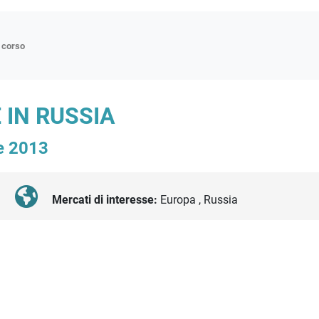
n corso
ne
 IN RUSSIA
p
e 2013
di approfondimento
atici
oriali
Mercati di interesse:
Europa , Russia
tender