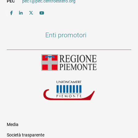
PEC
pec1@pec.centroestero.org
Enti promotori
Media
Società trasparente