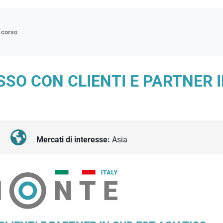
n corso
ne
SO CON CLIENTI E PARTNER I
p
di approfondimento
atici
oriali
Mercati di interesse:
Asia
tender