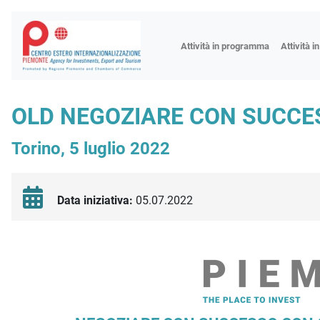
Fiere
Attività in programma
Attività i
Missioni
Formazio
OLD NEGOZIARE CON SUCCES
Worksho
Torino, 5 luglio 2022
Incontri 
Focus tem
Focus sett
Data iniziativa:
05.07.2022
Progetto 