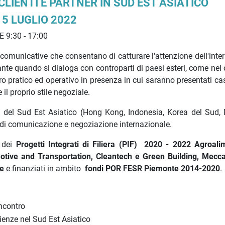
LIENTI E PARTNER IN SUD EST ASIATICO
 5 LUGLIO 2022
 9:30 - 17:00
 comunicative che consentano di catturare l'attenzione dell'inte
nte quando si dialoga con controparti di paesi esteri, come nel 
pratico ed operativo in presenza in cui saranno presentati casi
il proprio stile negoziale.
del Sud Est Asiatico (Hong Kong, Indonesia, Korea del Sud, 
 di comunicazione e negoziazione internazionale.
o dei
Progetti Integrati di Filiera (PIF) 2020 - 2022 Agroali
tive and Transportation, Cleantech e Green Building, Mecca
e
e finanziati in ambito
fondi POR FESR Piemonte 2014-2020
incontro
ienze nel Sud Est Asiatico