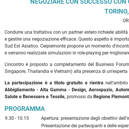
Descrizione iniziativa
NEGOZIARE CON SUCCESSO CON C
TORINO,
ORE
Condurre una trattativa con un partner estero richiede abilità
e gestire una negoziazione efficace. Questo aspetto è importa
Sud Est Asiatico. Ceipiemonte propone un momento d'incontro 
e verranno realizzate simulazioni in role-playing per migliorare 
L'incontro è proposto a completamento del Business Forum 
Singapore, Thailandia e Vietnam) alla presenza di un'esperta
La partecipazione è a titolo gratuito e rientra
nell'ambit
Abbigliamento - Alta Gamma - Design, Aerospazio, Automo
Salute e Benessere e Tessile,
promossi da
Regione Piemont
PROGRAMMA
9.30 - 10.15
Apertura: presentazione degli obiettivi dell'
Presentazione dei partecipanti e delle esper