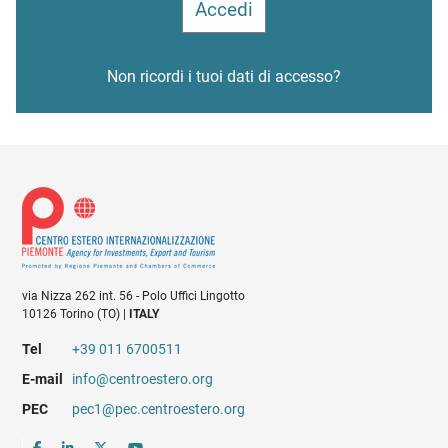
Non ricordi i tuoi dati di accesso?
via Nizza 262 int. 56 - Polo Uffici Lingotto
10126 Torino (TO) |
ITALY
Tel
+39 011 6700511
E-mail
info@centroestero.org
PEC
pec1@pec.centroestero.org