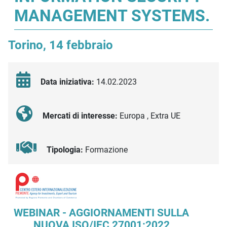
MANAGEMENT SYSTEMS.
Torino, 14 febbraio
Data iniziativa:
14.02.2023
Mercati di interesse:
Europa , Extra UE
Tipologia:
Formazione
Descrizione iniziativa
WEBINAR - AGGIORNAMENTI SULLA
NUOVA ISO/IEC 27001:2022