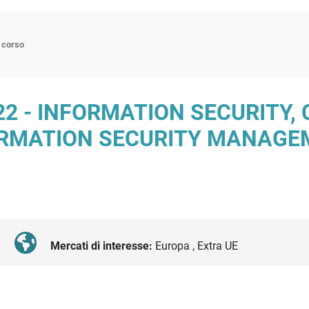
n corso
ne
022 - INFORMATION SECURITY,
p
ORMATION SECURITY MANAGE
di approfondimento
atici
oriali
tender
Mercati di interesse:
Europa , Extra UE