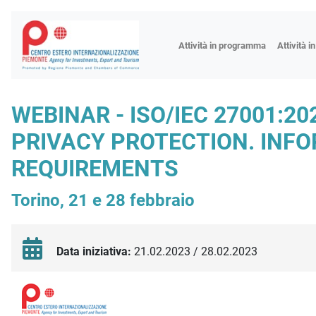
Fiere
Attività in programma
Attività i
Missioni
Formazio
WEBINAR - ISO/IEC 27001:2
Worksho
PRIVACY PROTECTION. INF
Incontri 
REQUIREMENTS
Focus tem
Focus sett
Torino, 21 e 28 febbraio
Progetto 
Data iniziativa:
21.02.2023 / 28.02.2023