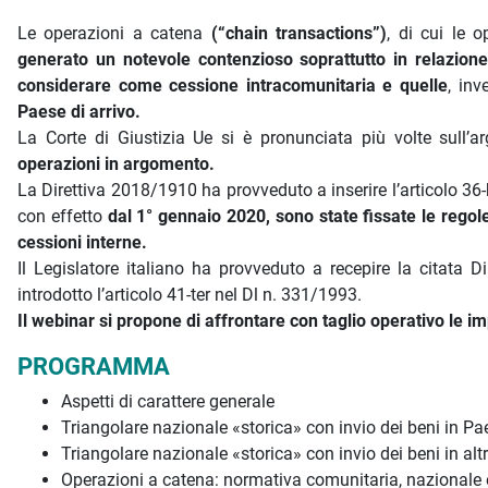
Le operazioni a catena
(“chain transactions”)
, di cui le 
generato un notevole contenzioso soprattutto in relazione a
considerare come cessione intracomunitaria e quelle
, inv
Paese di arrivo.
La Corte di Giustizia Ue si è pronunciata più volte sull’
operazioni in argomento.
La Direttiva 2018/1910 ha provveduto a inserire l’articolo 36
con effetto
dal 1° gennaio 2020, sono state fissate le regole
cessioni interne.
Il Legislatore italiano ha provveduto a recepire la citata
introdotto l’articolo 41-ter nel Dl n. 331/1993.
Il webinar si propone di affrontare con taglio operativo le imp
PROGRAMMA
Aspetti di carattere generale
Triangolare nazionale «storica» con invio dei beni in Pa
Triangolare nazionale «storica» con invio dei beni in al
Operazioni a catena: normativa comunitaria, nazionale e 