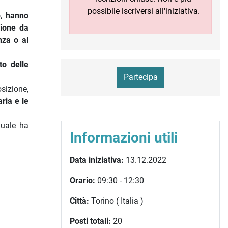
possibile iscriversi all'iniziativa.
o,
hanno
zione da
nza o al
to delle
Partecipa
osizione,
ria e le
quale ha
Informazioni utili
Data iniziativa:
13.12.2022
Orario:
09:30 - 12:30
Città:
Torino ( Italia )
Posti totali:
20