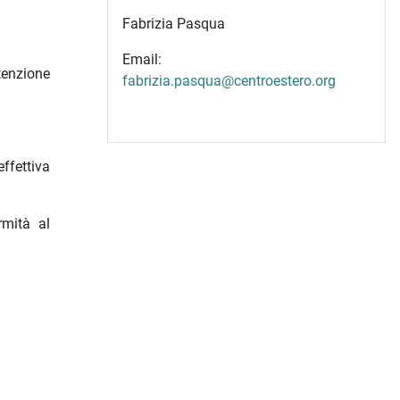
Fabrizia Pasqua
Email:
ttenzione
fabrizia.pasqua@centroestero.org
ffettiva
rmità al