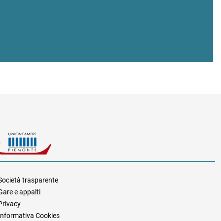
Società trasparente
Gare e appalti
za
Privacy
Informativa Cookies