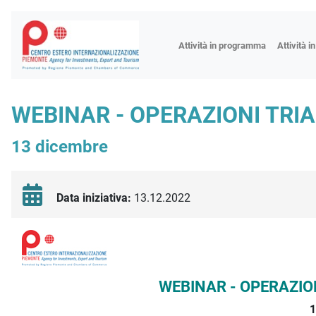
Fiere
Attività in programma
Attività i
Missioni
Formazio
WEBINAR - OPERAZIONI TRI
Worksho
13 dicembre
Incontri 
Focus tem
Focus sett
Data iniziativa:
13.12.2022
Progetto 
Descrizione iniziativa
WEBINAR - OPERAZIO
1