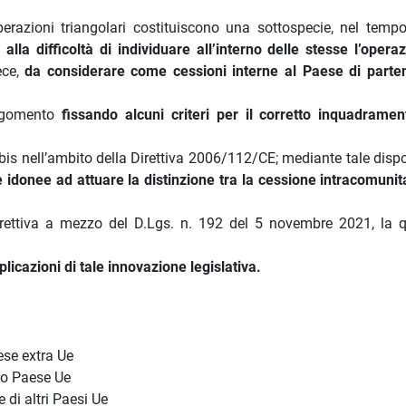
operazioni triangolari costituiscono una sottospecie, nel temp
lla difficoltà di individuare all’interno delle stesse l’opera
ece,
da considerare come cessioni interne al Paese di parte
argomento
fissando alcuni criteri per il corretto inquadramen
-bis nell’ambito della Direttiva 2006/112/CE; mediante tale disp
 idonee ad attuare la distinzione tra la cessione intracomunita
 Direttiva a mezzo del D.Lgs. n. 192 del 5 novembre 2021, la 
licazioni di tale innovazione legislativa.
ese extra Ue
tro Paese Ue
di altri Paesi Ue