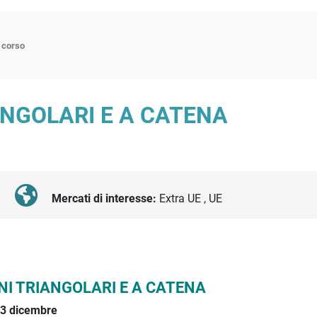
n corso
ne
ANGOLARI E A CATENA
p
di approfondimento
atici
oriali
Mercati di interesse:
Extra UE , UE
tender
NI TRIANGOLARI E A CATENA
3 dicembre