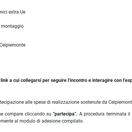
mici extra Ue
 o montaggio
e Ceipiemonte
ink a cui collegarsi per seguire l'incontro e interagire con l'es
rtecipazione alle spese di realizzazione sostenute da Ceipiemont
 che compare cliccando su
"partecipa".
A procedura terminata il
amente al modulo di adesione compilato.