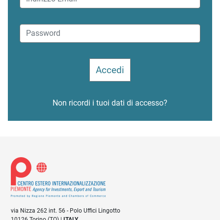
Non ricordi i tuoi dati di accesso?
via Nizza 262 int. 56 - Polo Uffici Lingotto
10126 Torino (TO) |
ITALY