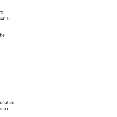
ro
non si
che
ionature
ano di