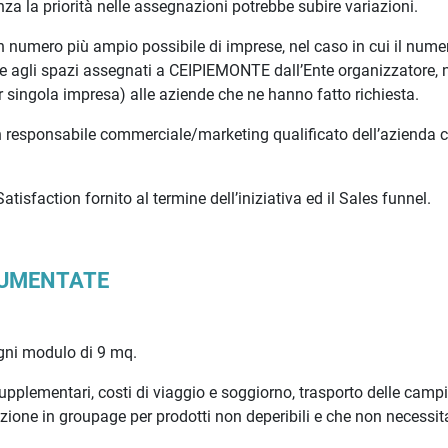
za la priorità nelle assegnazioni potrebbe subire variazioni.
d un numero più ampio possibile di imprese, nel caso in cui il nume
re agli spazi assegnati a CEIPIEMONTE dall’Ente organizzatore, 
r singola impresa) alle aziende che ne hanno fatto richiesta.
un responsabile commerciale/marketing qualificato dell’azienda 
sfaction fornito al termine dell’iniziativa ed il Sales funnel.
OCUMENTATE
gni modulo di 9 mq.
supplementari, costi di viaggio e soggiorno, trasporto delle camp
izione in groupage per prodotti non deperibili e che non necessit