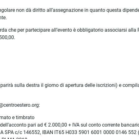
 angolare non dà diritto all’assegnazione in quanto questa dipend
nte.
da che per partecipare all’evento è obbligatorio associarsi alla
500,00.
arirà sulla destra il giorno di apertura delle iscrizioni) e compil
o@centroestero.org:
rmato e timbrato
dell’acconto pari ad € 2.000,00 + IVA sul conto corrente bancari
A SPA c/c 146552, IBAN IT65 H033 5901 6001 0000 0146 552 (