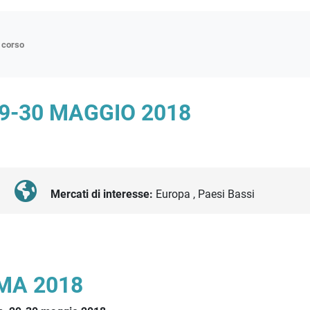
n corso
ne
9-30 MAGGIO 2018
p
di approfondimento
atici
oriali
Mercati di interesse:
Europa , Paesi Bassi
tender
MA 2018