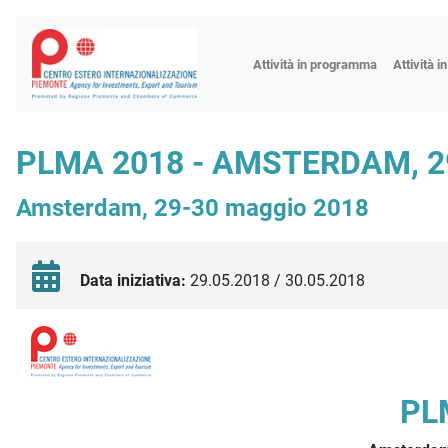
Fiere
Attività in programma
Attività i
Missioni
Formazio
PLMA 2018 - AMSTERDAM, 2
Worksho
Amsterdam, 29-30 maggio 2018
Incontri 
Focus tem
Focus sett
Data iniziativa:
29.05.2018 / 30.05.2018
Progetto 
Descrizione iniziativa
PL