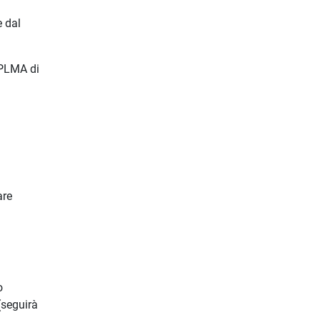
e dal
 PLMA di
are
o
seguirà