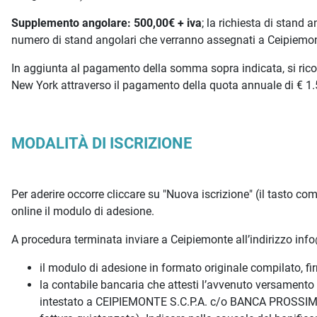
Supplemento angolare: 500,00€ + iva
; la richiesta di stand
numero di stand angolari che verranno assegnati a Ceipiemo
In aggiunta al pagamento della somma sopra indicata, si ricor
New York attraverso il pagamento della quota annuale di € 1.
MODALITÀ DI ISCRIZIONE
Per aderire occorre cliccare su "Nuova iscrizione" (il tasto comp
online il modulo di adesione.
A procedura terminata inviare a Ceipiemonte all’indirizzo inf
il modulo di adesione in formato originale compilato, fi
la contabile bancaria che attesti l’avvenuto versamento 
intestato a CEIPIEMONTE S.C.P.A. c/o BANCA PROSSIM