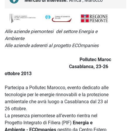
Mercati di interesse:
Africa , Marocco
Descrizione iniziativa
Alle aziende piemontesi del settore Energia e
Ambiente
Alle aziende aderenti al progetto ECOmpanies
Pollutec Maroc
Casablanca, 23-26
ottobre 2013
Partecipa a Pollutec Marocco, evento dedicato alle
tecnologie per le energie rinnovabili e la protezione
ambientale che avrà luogo a Casablanca dal 23 al
26 ottobre.
La presenza piemontese all’evento rientra nel
Progetto Integrato di Filiera (PIF)
Energia e
Ambiente - ECOmpanies
gestito da Centro Estero