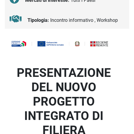
Mercati di interesse:
Tutti i Paesi
Tipologia:
Incontro informativo , Workshop
Descrizione iniziativa
PRESENTAZIONE
DEL NUOVO
PROGETTO
INTEGRATO DI
FILIERA