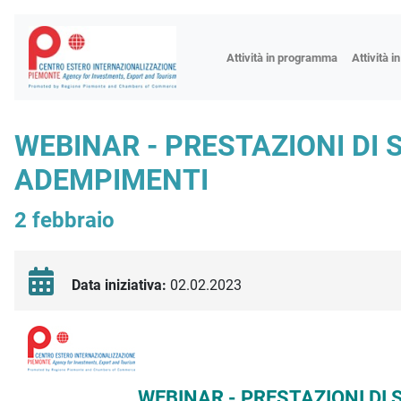
Fiere
Attività in programma
Attività i
Missioni
Formazio
WEBINAR - PRESTAZIONI DI 
Worksho
ADEMPIMENTI
Incontri 
Focus tem
2 febbraio
Focus sett
Progetto 
Data iniziativa:
02.02.2023
Descrizione iniziativa
WEBINAR - PRESTAZIONI DI 