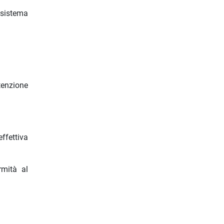
 sistema
ttenzione
ffettiva
rmità al