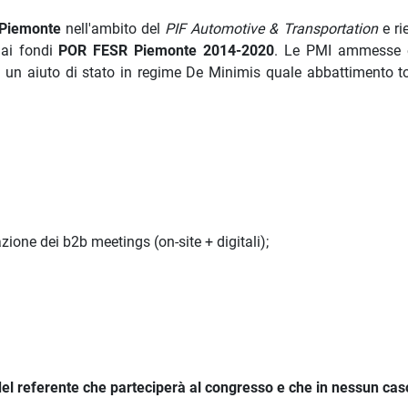
Piemonte
nell'ambito del
PIF Automotive & Transportation
e ri
e ai fondi
POR FESR Piemonte 2014-2020
. Le PMI ammesse e
 un aiuto di stato in regime De Minimis quale abbattimento to
ione dei b2b meetings (on-site + digitali);
el referente che parteciperà al congresso e che in nessun cas