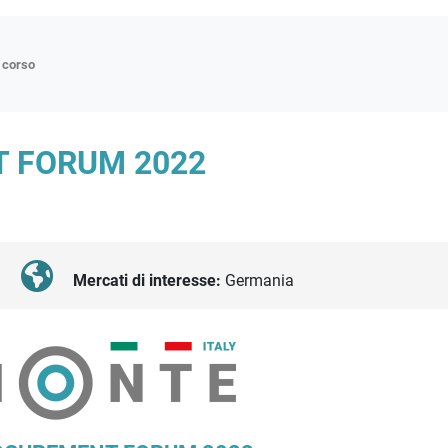
n corso
ne
 FORUM 2022
p
di approfondimento
atici
oriali
Mercati di interesse:
Germania
tender