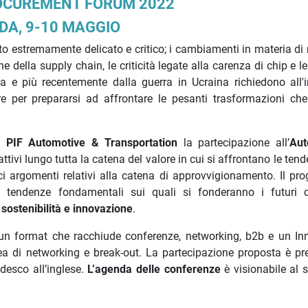
OCUREMENT FORUM 2022
A, 9-10 MAGGIO
nto estremamente delicato e critico; i cambiamenti in materia di
ne della supply chain, le criticità legate alla carenza di chip e l
e più recentemente dalla guerra in Ucraina richiedono all'i
ure per prepararsi ad affrontare le pesanti trasformazioni ch
el
PIF Automotive & Transportation
la partecipazione all’
Aut
attivi lungo tutta la catena del valore in cui si affrontano le ten
plici argomenti relativi alla catena di approvvigionamento. Il p
tendenze fondamentali sui quali si fonderanno i futuri cr
 sostenibilità e innovazione
.
n un format che racchiude conferenze, networking, b2b e un In
area di networking e break-out. La partecipazione proposta è pre
desco all’inglese.
L’agenda delle conferenze
è visionabile al 