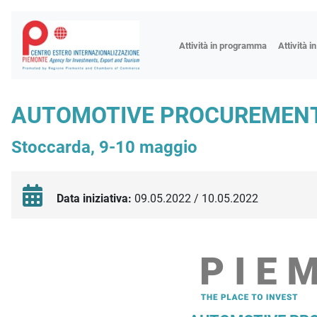
Fiere
Attività in programma
Attività i
Missioni
Formazio
AUTOMOTIVE PROCUREMENT
Worksho
Stoccarda, 9-10 maggio
Incontri 
Focus tem
Focus sett
Data iniziativa:
09.05.2022 / 10.05.2022
Progetto 