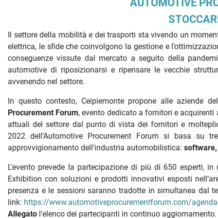
Descrizione iniziativa
AUTOMOTIVE PR
STOCCARD
Il settore della mobilità e dei trasporti sta vivendo un mome
elettrica, le sfide che coinvolgono la gestione e l’ottimizzazio
conseguenze vissute dal mercato a seguito della pandemia 
automotive di riposizionarsi e ripensare le vecchie strutt
avvenendo nel settore.
In questo contesto, Ceipiemonte propone alle aziende d
Procurement Forum
, evento dedicato a fornitori e acquirenti 
attuali del settore dal punto di vista dei fornitori e molte
2022 dell’Automotive Procurement Forum si basa su tre 
approvvigionamento dell'industria automobilistica:
software,
L’evento prevede la partecipazione di più di 650 esperti, i
Exhibition con soluzioni e prodotti innovativi esposti nell’
presenza e le sessioni saranno tradotte in simultanea dal te
link:
https://www.automotiveprocurementforum.com/agenda
Allegato
l'elenco dei partecipanti in continuo aggiornamento.