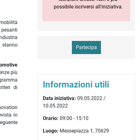
possibile iscriversi all'iniziativa.
 mobilità
e pesanti
ndustria
e stanno
Partecipa
omotive
denze più
rogramma
Informazioni utili
iteri di
Data iniziativa:
09.05.2022 /
10.05.2022
novation
vista in
Orario:
09:00 - 15:10
seguente
Luogo:
Messepiazza 1, 70629