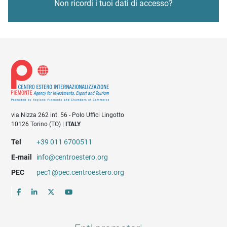
Non ricordi i tuoi dati di accesso?
via Nizza 262 int. 56 - Polo Uffici Lingotto
10126 Torino (TO) |
ITALY
Tel
+39 011 6700511
E-mail
info@centroestero.org
PEC
pec1@pec.centroestero.org