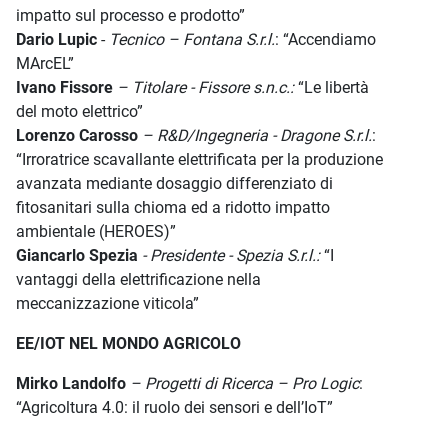
impatto sul processo e prodotto”
Dario Lupic
-
Tecnico – Fontana S.r.l.
: “Accendiamo
MArcEL”
Ivano Fissore
– Titolare - Fissore s.n.c.:
“Le libertà
del moto elettrico”
Lorenzo Carosso
– R&D/Ingegneria - Dragone S.r.l.
:
“Irroratrice scavallante elettrificata per la produzione
avanzata mediante dosaggio differenziato di
fitosanitari sulla chioma ed a ridotto impatto
ambientale (HEROES)”
Giancarlo Spezia
- Presidente - Spezia S.r.l.:
“I
vantaggi della elettrificazione nella
meccanizzazione viticola”
EE/IOT NEL MONDO AGRICOLO
Mirko Landolfo
– Progetti di Ricerca – Pro Logic
:
“Agricoltura 4.0: il ruolo dei sensori e dell’IoT”