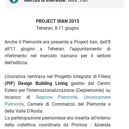
Mercati di interesse:
Asia , Iran
Descrizione iniziativa
PROJECT IRAN 2015
Teheran, 8-11 giugno
Anche il Piemonte era presente a Project Iran, dall’8
all’11 giugno a Teheran, l’appuntamento di
riferimento nel mercato iraniano per il settore
dell'edilizia.
L'iniziativa rientrava nel Progetto Integrato di Filiera
(PIF) Design Building Living
gestito dal Centro
Estero per l’Internazionalizzazione (Ceipiemonte) su
incarico di
Regione Piemonte
,
Unioncamere
Piemonte
, Camere di Commercio del Piemonte e
della Valle D’Aosta.
La partecipazione piemontese era inserita all'interno
della collettiva coordinata da Promos - Azienda