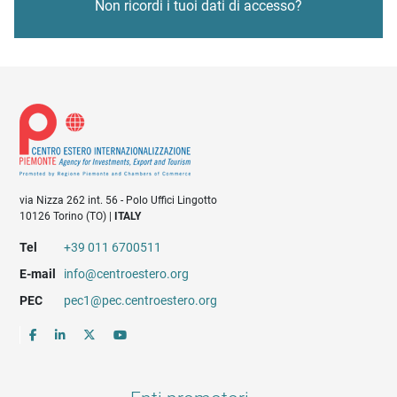
Non ricordi i tuoi dati di accesso?
via Nizza 262 int. 56 - Polo Uffici Lingotto
10126 Torino (TO) |
ITALY
Tel
+39 011 6700511
E-mail
info@centroestero.org
PEC
pec1@pec.centroestero.org