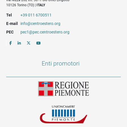
via Nizza 262 int. 56 - Polo Uffici Lingotto
10126 Torino (TO) |
ITALY
Tel
+39 011 6700511
E-mail
info@centroestero.org
PEC
pec1@pec.centroestero.org
Enti promotori