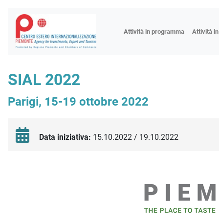
Fiere
Attività in programma
Attività i
Missioni
Formazio
SIAL 2022
Worksho
Parigi, 15-19 ottobre 2022
Incontri 
Focus tem
Focus sett
Data iniziativa:
15.10.2022 / 19.10.2022
Progetto 