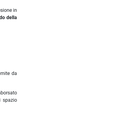
sione in
do della
rnite da
mborsato
i spazio