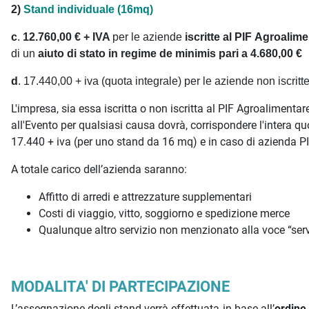
2)
Stand individuale (16mq)
c
.
12.760
,00 € + IVA
per le aziende
iscritte al PIF Agroalim
di un
aiuto di stato in regime de minimis pari a 4.680,00 €
d
. 17.440,00 + iva (quota integrale) per le aziende non iscritt
L'impresa, sia essa iscritta o non iscritta al PIF Agroalimenta
all'Evento per qualsiasi causa dovrà, corrispondere l'intera q
17.440 + iva (per uno stand da 16 mq) e in caso di azienda P
A totale carico dell’azienda saranno:
Affitto di arredi e attrezzature supplementari
Costi di viaggio, vitto, soggiorno e spedizione merce
Qualunque altro servizio non menzionato alla voce “servi
MODALITA' DI PARTECIPAZIONE
L’assegnazione degli stand verrà effettuata in base all’
ordine