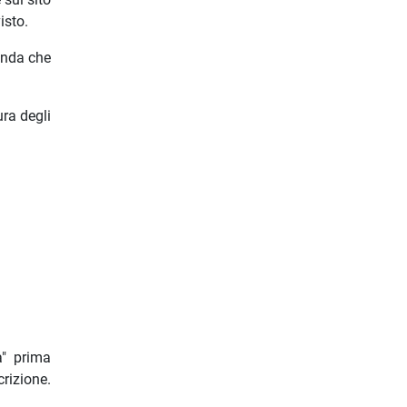
isto.
enda che
ura degli
a" prima
rizione.