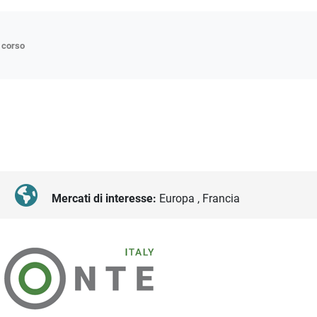
n corso
ne
p
di approfondimento
atici
oriali
Mercati di interesse:
Europa , Francia
tender