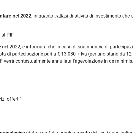
entare nel 2022,
in quanto trattasi di attività di investimento che 
e al PIF
re nel 2022, è informata che in caso di sua rinuncia di partecipaz
uota di partecipazione pari a € 13.080 + Iva (per uno stand da 12
IF verrà contestualmente annullata l'agevolazione in de minimis
zi offerti”
 cronologico
(data e ora) di completamento dell’iscrizione online