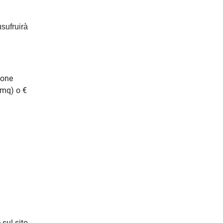
usufruirà
ione
 mq) o €
.
 sul sito