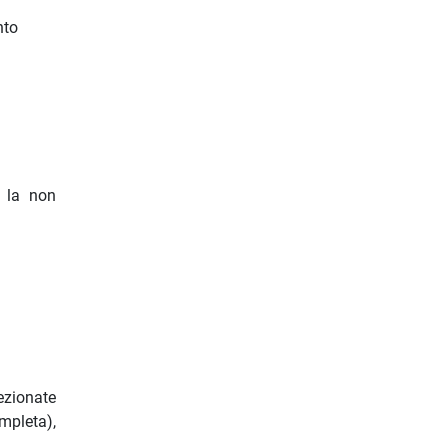
nto
à la non
ezionate
ompleta),