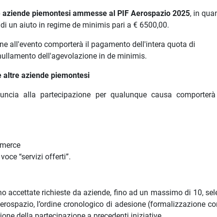
e aziende piemontesi ammesse al PIF Aerospazio 2025
, in qua
à di un aiuto in regime de minimis pari a € 6500,00.
ne all'evento comporterà il pagamento dell'intera quota di
nnullamento dell'agevolazione in de minimis.
e altre aziende piemontesi
nuncia alla partecipazione per qualunque causa comporter
e merce
oce “servizi offerti”.
o accettate richieste da aziende, fino ad un massimo di 10, sel
 Aerospazio, l’ordine cronologico di adesione (formalizzazione c
ione della partecipazione a precedenti iniziative