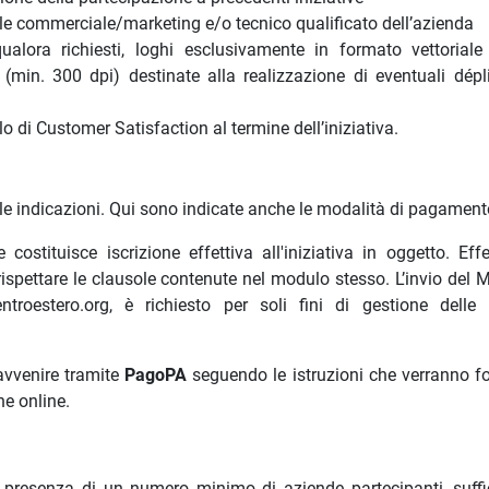
le commerciale/marketing e/o tecnico qualificato dell’azienda
alora richiesti, loghi esclusivamente in formato vettorial
(min. 300 dpi) destinate alla realizzazione di eventuali dépl
 di Customer Satisfaction al termine dell’iniziativa.
e le indicazioni. Qui sono indicate anche le modalità di pagament
stituisce iscrizione effettiva all'iniziativa in oggetto. Eff
rispettare le clausole contenute nel modulo stesso. L’invio del 
troestero.org, è richiesto per soli fini di gestione delle 
avvenire tramite
PagoPA
seguendo le istruzioni che verranno fo
ne online.
in presenza di un numero minimo di aziende partecipanti, suffi