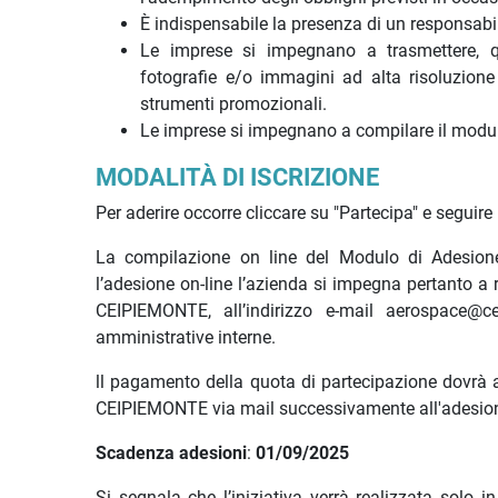
È indispensabile la presenza di un responsabi
Le imprese si impegnano a trasmettere, qu
fotografie e/o immagini ad alta risoluzione 
strumenti promozionali.
Le imprese si impegnano a compilare il modulo
MODALIT
À
DI ISCRIZIONE
Per aderire occorre cliccare su "Partecipa" e seguir
La compilazione on line del Modulo di Adesione co
l’adesione on-line l’azienda si impegna pertanto a 
CEIPIEMONTE, all’indirizzo e-mail aerospace@cen
amministrative interne.
ll pagamento della quota di partecipazione dovrà 
CEIPIEMONTE via mail successivamente all'adesio
Scadenza adesioni
:
01/09/2025
Si segnala che l’iniziativa verrà realizzata solo 