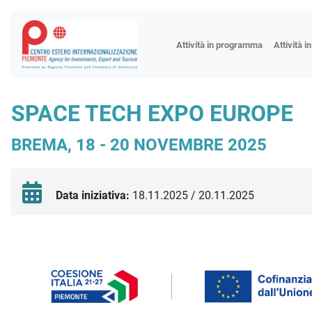
Fiere
Attività in programma
Attività i
Missioni
Formazio
SPACE TECH EXPO EUROPE
Worksho
BREMA, 18 - 20 NOVEMBRE 2025
Incontri 
Focus tem
Focus sett
Data iniziativa:
18.11.2025 / 20.11.2025
Progetto 