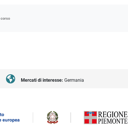
n corso
ne
p
di approfondimento
atici
oriali
Mercati di interesse:
Germania
tender