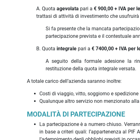
A. Quota
agevolata
pari a
€ 900,00 + IVA
per l
trattasi di attività di investimento che usufruir
Si fa presente che la mancata partecipazio
partecipazione prevista e il contestuale a
B. Quota
integrale
pari a
€ 7400,00 + IVA per l
A seguito della formale adesione la ri
restituzione della quota integrale versata.
A totale carico dell’azienda saranno inoltre:
Costi di viaggio, vitto, soggiorno e spedizion
Qualunque altro servizio non menzionato alla v
MODALITÀ DI PARTECIPAZIONE
La partecipazione è a numero chiuso. Verrann
in base a criteri quali: l’appartenenza al PIF
l’adempimento degli obblighi previsti in occas