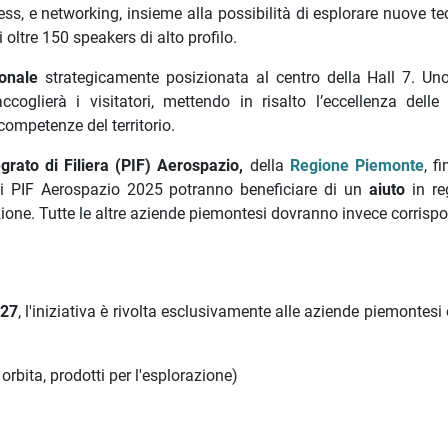
ess, e networking, insieme alla possibilità di esplorare nuove t
 oltre 150 speakers di alto profilo.
ionale
strategicamente posizionata al centro della Hall 7. Un
coglierà i visitatori, mettendo in risalto l’eccellenza delle
 competenze del territorio.
egrato di Filiera (PIF) Aerospazio,
della
Regione Piemonte
, f
PIF Aerospazio 2025 potranno beneficiare di un
aiuto
in r
ione. Tutte le altre aziende piemontesi dovranno invece corrispo
027
, l'iniziativa è rivolta esclusivamente alle aziende piemontesi
n orbita, prodotti per l'esplorazione)