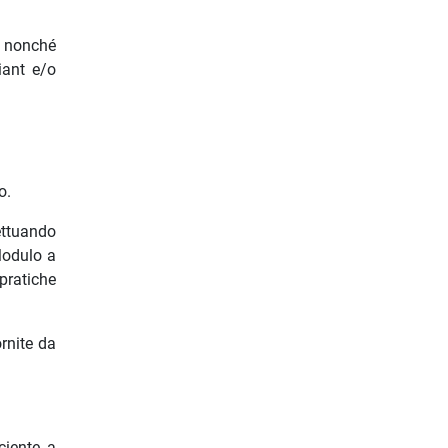
e nonché
iant e/o
o.
ettuando
Modulo a
pratiche
rnite da
ciente a