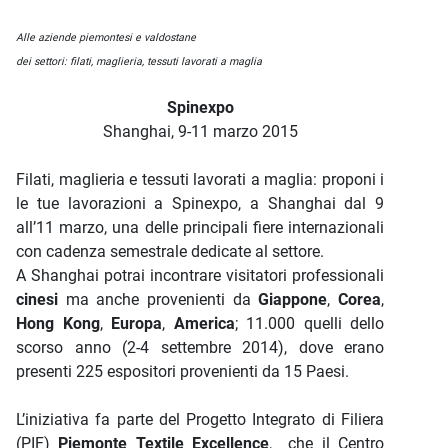
Descrizione iniziativa
Alle aziende piemontesi e valdostane
dei settori: filati, maglieria, tessuti lavorati a maglia
Spinexpo
Shanghai, 9-11 marzo 2015
Filati, maglieria e tessuti lavorati a maglia: proponi i
le tue lavorazioni a Spinexpo, a Shanghai dal 9
all’11 marzo, una delle principali fiere internazionali
con cadenza semestrale dedicate al settore.
A Shanghai potrai incontrare visitatori professionali
cinesi
ma anche provenienti da
Giappone
,
Corea
,
Hong Kong
,
Europa
,
America
; 11.000 quelli dello
scorso anno (2-4 settembre 2014), dove erano
presenti 225 espositori provenienti da 15 Paesi.
L’iniziativa fa parte del Progetto Integrato di Filiera
(PIF)
Piemonte Textile Excellence
, che il Centro