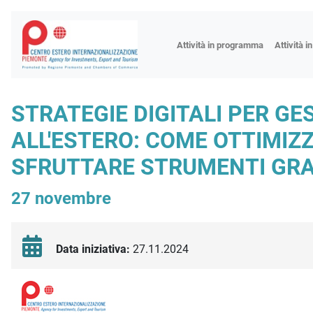
Fiere
Attività in programma
Attività i
Missioni
Formazio
STRATEGIE DIGITALI PER GES
Worksho
ALL'ESTERO: COME OTTIMIZ
Incontri 
SFRUTTARE STRUMENTI GRATU
Focus tem
Focus sett
27 novembre
Progetto 
Data iniziativa:
27.11.2024