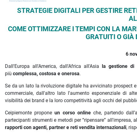
Descrizione iniziativa
STRATEGIE DIGITALI PER GESTIRE RET
AL
COME OTTIMIZZARE I TEMPI CON LA MA
GRATUITI O GIÀ 
6 no
Dall'Europa all'America, dall'Africa all'Asia
la gestione di
più
complessa, costosa e onerosa
.
Se da un lato la rivoluzione digitale ha avvicinato prospect e
commerciale, dall'altro lato l'aumento esponenziale di alte
visibilità dei brand e la loro competitività agli occhi del pubbli
Ceipiemonte propone
un corso online
che, partendo dall’at
partecipanti strumenti e metodi per “ripensare” all'impresa, a
rapporti
con agenti, partner e reti vendita
internazionali
, ris