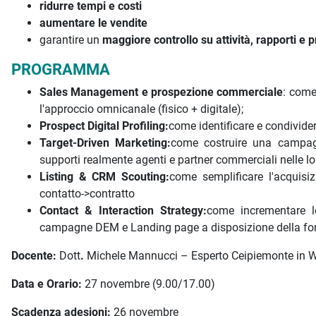
ridurre tempi e costi
aumentare le vendite
garantire un
maggiore controllo su attività, rapporti e 
PROGRAMMA
Sales Management e prospezione commerciale
: come
l'approccio omnicanale (fisico + digitale);
Prospect Digital Profiling:
come identificare e condividere
Target-Driven Marketing:
come costruire una campagn
supporti realmente agenti e partner commerciali nelle lor
Listing & CRM Scouting:
come semplificare l'acquisiz
contatto->contratto
Contact & Interaction Strategy:
come incrementare l
campagne DEM e Landing page a disposizione della for
Docente:
Dott
.
Michele Mannucci – Esperto Ceipiemonte in W
Data e Orario:
27 novembre (9.00/17.00)
Scadenza adesioni:
26 novembre