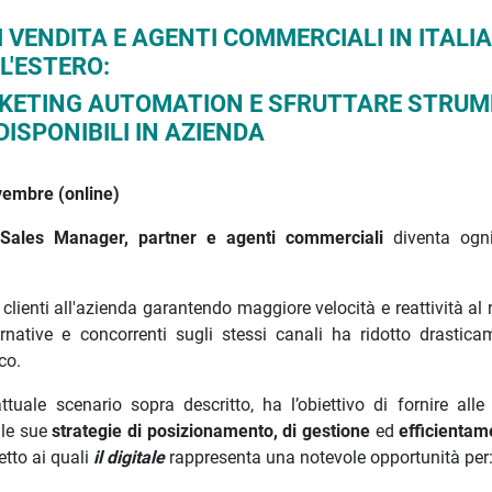
I VENDITA E AGENTI COMMERCIALI IN ITALIA
L'ESTERO:
RKETING AUTOMATION E SFRUTTARE STRUM
DISPONIBILI IN AZIENDA
vembre (online)
 Sales Manager, partner e agenti commerciali
diventa ogni
 clienti all'azienda garantendo maggiore velocità e reattività al
rnative e concorrenti sugli stessi canali ha ridotto drastica
co.
tuale scenario sopra descritto, ha l’obiettivo di fornire alle
lle sue
strategie
di posizionamento, di gestione
ed
efficientam
petto ai quali
il digitale
rappresenta una notevole opportunità per