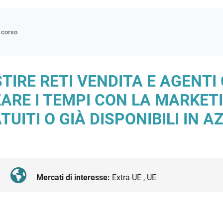
n corso
ne
TIRE RETI VENDITA E AGENTI 
p
ZARE I TEMPI CON LA MARKE
di approfondimento
ITI O GIÀ DISPONIBILI IN A
atici
oriali
tender
Mercati di interesse:
Extra UE , UE