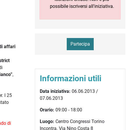
possibile iscriversi all'iniziativa.
Partecipa
di affari
trict
di
ianco”
,
Informazioni utili
Data iniziativa:
06.06.2013 /
r. I 25
07.06.2013
stato
Orario:
09:00 - 18:00
Luogo:
Centro Congressi Torino
ndo di
Incontra. Via Nino Costa 8