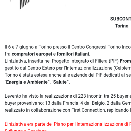
Descrizione iniziativa
SUBCONT
Torino
Il 6 e 7 giugno a Torino presso il Centro Congressi Torino Incon
fra
compratori europei
e
fornitori italiani
.
L’iniziativa, inserita nel Progetto integrato di Filiera (PIF)
From 
gestito dal Centro Estero per l’Internazionalizzazione (Ceip
Torino è stata estesa anche alle aziende dei PIF dedicati ai se
"Energia e Ambiente”
,
"Salute”
.
L’evento ha visto la realizzazione di 223 incontri tra 25 buyer e
buyer provenivano: 13 dalla Francia, 4 dal Belgio, 2 dalla Germa
realizzato in collaborazione con First Connection, replicando 
L'iniziativa era parte del Piano per l'Internazionalizzazione