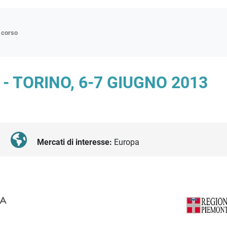
n corso
ne
 TORINO, 6-7 GIUGNO 2013
p
di approfondimento
atici
oriali
Mercati di interesse:
Europa
tender