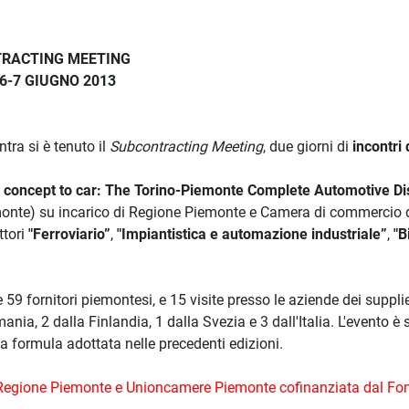
RACTING MEETING
, 6-7 GIUGNO 2013
tra si è tenuto il
Subcontracting Meeting
, due giorni di
incontri 
concept to car: The Torino-Piemonte Complete Automotive Dis
iemonte) su incarico di Regione Piemonte e Camera di commercio 
ttori
"Ferroviario”
,
"Impiantistica e automazione industriale”
,
"B
 59 fornitori piemontesi, e 15 visite presso le aziende dei supplie
nia, 2 dalla Finlandia, 1 dalla Svezia e 3 dall'Italia. L'evento è 
la formula adottata nelle precedenti edizioni.
 di Regione Piemonte e Unioncamere Piemonte cofinanziata dal Fo