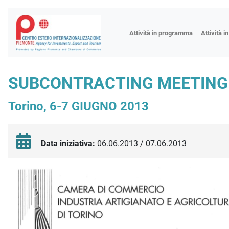
Fiere
Attività in programma
Attività i
Missioni
Formazio
SUBCONTRACTING MEETING -
Worksho
Torino, 6-7 GIUGNO 2013
Incontri 
Focus tem
Focus sett
Data iniziativa:
06.06.2013 / 07.06.2013
Progetto 