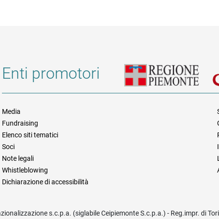
Enti promotori
Media
Fundraising
Informazioni legali e trasparen
Elenco siti tematici
Soci
Note legali
Whistleblowing
Dichiarazione di accessibilità
azionalizzazione s.c.p.a. (siglabile Ceipiemonte S.c.p.a.) - Reg.impr. di To