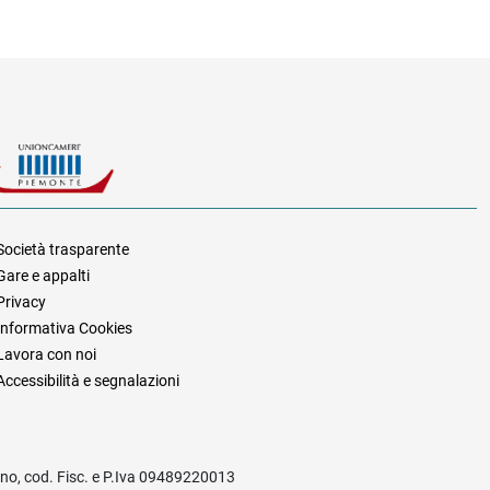
Società trasparente
Gare e appalti
za
Privacy
Informativa Cookies
Lavora con noi
Accessibilità e segnalazioni
rino, cod. Fisc. e P.Iva 09489220013