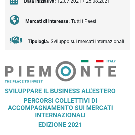
Data iniziativa:
12.07.2021 / 25.08.2021
Mercati di interesse:
Tutti i Paesi
Tipologia:
Sviluppo sui mercati internazionali
Descrizione iniziativa
SVILUPPARE IL BUSINESS ALL'ESTERO
PERCORSI COLLETTIVI DI
ACCOMPAGNAMENTO SUI MERCATI
INTERNAZIONALI
EDIZIONE 2021