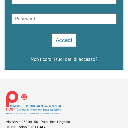
Non ricordi i tuoi dati di accesso?
via Nizza 262 int. 56 - Polo Uffici Lingotto
10126 Torino (TO) |
ITALY