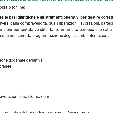
bbraio (online)
re le basi giuridiche e gli strumenti operativi per gestire corr
iversi dalla compravendita, quali riparazioni, lavorazioni, parte
 campioni per tentata vendita, tanto in ambito europeo che extra
nti da una non corretta programmazione degli scambi internazionali.
ione doganale definitiva
poranee
lavorazioni o trasformazioni
doganale e di trasporti internazonali Ceipiemonte