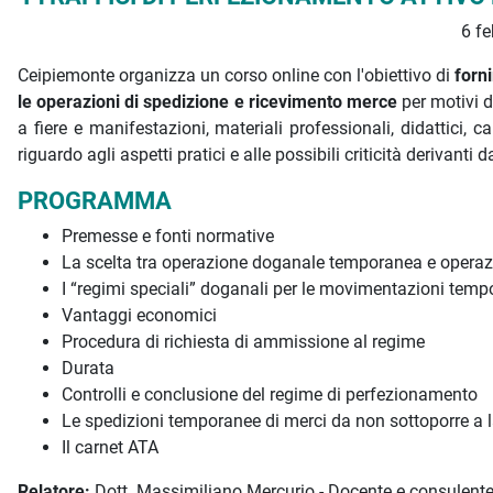
6 fe
Ceipiemonte organizza un corso online con l'obiettivo di
forni
le operazioni di spedizione e ricevimento merce
per motivi d
a fiere e manifestazioni, materiali professionali, didattici,
riguardo agli aspetti pratici e alle possibili criticità deriva
PROGRAMMA
Premesse e fonti normative
La scelta tra operazione doganale temporanea e operaz
I “regimi speciali” doganali per le movimentazioni tem
Vantaggi economici
Procedura di richiesta di ammissione al regime
Durata
Controlli e conclusione del regime di perfezionamento
Le spedizioni temporanee di merci da non sottoporre a 
Il carnet ATA
Relatore:
Dott. Massimiliano Mercurio - Docente e consulente 