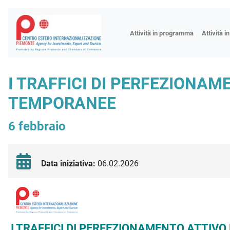
Fiere
Attività in programma
Attività i
Missioni
Formazio
I TRAFFICI DI PERFEZIONAM
Worksho
TEMPORANEE
Incontri 
Focus tem
6 febbraio
Focus sett
Progetto 
Data iniziativa:
06.02.2026
Descrizione iniziativa
I TRAFFICI DI PERFEZIONAMENTO ATTIVO