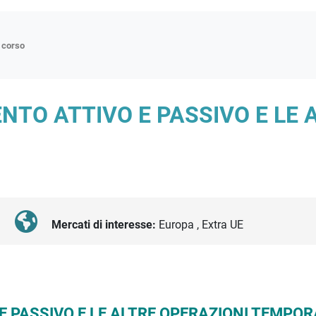
n corso
ne
ENTO ATTIVO E PASSIVO E LE 
p
di approfondimento
atici
oriali
tender
Mercati di interesse:
Europa , Extra UE
 E PASSIVO E LE ALTRE OPERAZIONI TEMPO