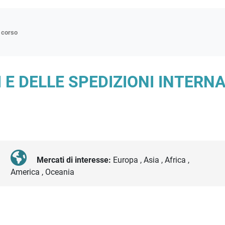
n corso
ne
 E DELLE SPEDIZIONI INTERN
p
di approfondimento
atici
oriali
tender
Mercati di interesse:
Europa , Asia , Africa ,
America , Oceania