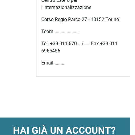
Centro Estero per
l'Internazionalizzazione
Corso Regio Parco 27 - 10152 Torino
Team ....................
Tel. +39 011 670..../..... Fax +39 011
6965456
Email.........
HAI GIÀ UN ACCOUNT?