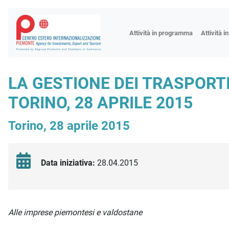
Fiere
Attività in programma
Attività i
Missioni
Formazio
LA GESTIONE DEI TRASPORTI
Worksho
TORINO, 28 APRILE 2015
Incontri 
Focus tem
Torino, 28 aprile 2015
Focus sett
Progetto 
Data iniziativa:
28.04.2015
Descrizione iniziativa
Alle imprese piemontesi e valdostane