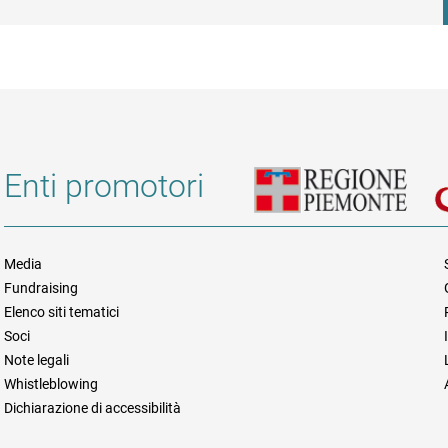
Enti promotori
Media
Fundraising
Informazioni legali e trasparen
Elenco siti tematici
Soci
Note legali
Whistleblowing
Dichiarazione di accessibilità