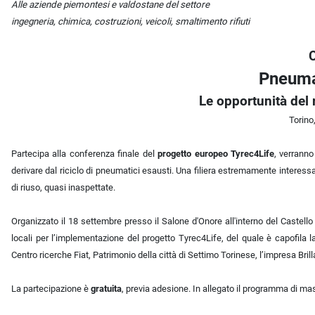
Descrizione iniziativa
Alle aziende piemontesi e valdostane del settore
ingegneria, chimica, costruzioni, veicoli, smaltimento rifiuti
Pneumat
Le opportunità del 
Torino
Partecipa alla conferenza finale del
progetto europeo Tyrec4Life
, verranno
derivare dal riciclo di pneumatici esausti. Una filiera estremamente interessa
di riuso, quasi inaspettate.
Organizzato il 18 settembre presso il Salone d'Onore all'interno del Castello
locali per l’implementazione del progetto Tyrec4Life, del quale è capofila la
Centro ricerche Fiat, Patrimonio della città di Settimo Torinese, l’impresa Brill
La partecipazione è
gratuita
, previa adesione. In allegato il programma di mass