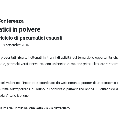
Conferenza
ici in polvere
riciclo di pneumatici esausti
, 18 settembre 2015
 presentati risultati ottenuti in
4 anni di attività
sul tema delle opportunità c
nte, per molti versi innovativa, con un bacino di materia prima illimitato e enor
 del Valentino, l’incontro è coordinato da Ceipiemonte, partner di un consorzio 
 Città Metropolitana di Torino. Al consorzio partecipano anche il Politecnico di
ada Vittorio & c. snc.
ima dell'iniziativa, che verrà via via dettagliato.