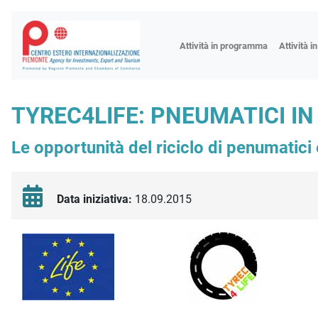
Fiere
Attività in programma
Attività i
Missioni
Formazio
TYREC4LIFE: PNEUMATICI IN
Worksho
Le opportunità del riciclo di penumatici
Incontri 
Focus tem
Focus sett
Data iniziativa:
18.09.2015
Progetto 