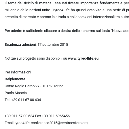
Il tema del riciclo di materiali esausti riveste importanza fondamentale per l
millennio delle nazioni unite. Tyrec4Life ha quindi dato vita a una serie di 
crescita di mercato e aprono la strada a collaborazioni internazionali tra autori
Per aderire è sufficiente cliccare a destra dello schermo sul tasto "Nuova ad
Scadenza adesioni
: 17 settembre 2015
Notizie sul progetto sono disponibili su
www.tyrec4life.eu
Per informazioni
Ceipiemonte
Corso Regio Parco 27 - 10152 Torino
Paolo Mascia
Tel.
+39 011 67 00 634
+39 011 67 00 634
Fax +39 011 6965456
Email tyrec4life-conferenza2015@centroestero.org