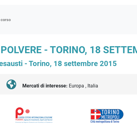
n corso
ne
 POLVERE - TORINO, 18 SETTE
p
 esausti - Torino, 18 settembre 2015
di approfondimento
atici
oriali
Mercati di interesse:
Europa , Italia
tender