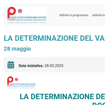
Fiere
Attività in programma
Attività i
Missioni
Formazio
LA DETERMINAZIONE DEL VA
Worksho
28 maggio
Incontri 
Focus tem
Focus sett
Data iniziativa:
28.05.2025
Progetto 
Descrizione iniziativa
LA DETERMINAZIONE DE