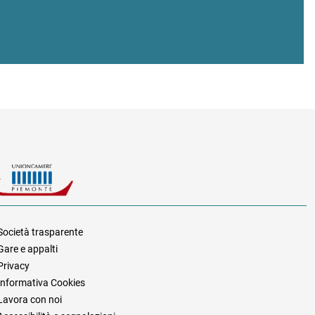
Società trasparente
Gare e appalti
za
Privacy
Informativa Cookies
Lavora con noi