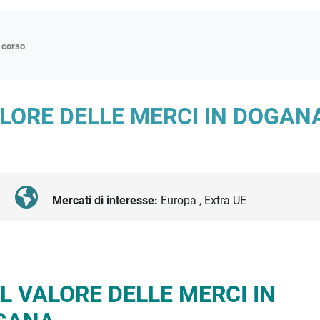
n corso
ne
LORE DELLE MERCI IN DOGAN
p
di approfondimento
atici
oriali
Mercati di interesse:
Europa , Extra UE
tender
L VALORE DELLE MERCI IN