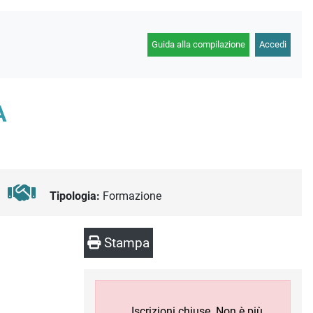
Guida alla compilazione
Accedi
A
Tipologia:
Formazione
Stampa
Iscrizioni chiuse. Non è più