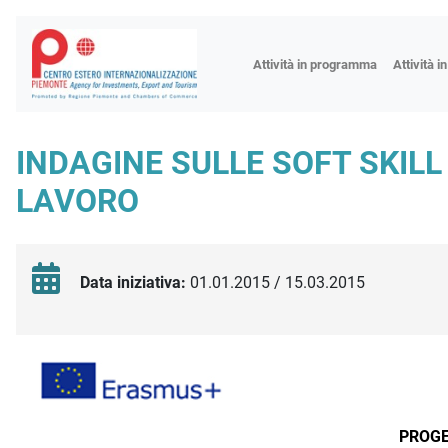
Fiere
Attività in programma
Attività i
Missioni
Formazio
INDAGINE SULLE SOFT SKILL
Worksho
LAVORO
Incontri 
Focus tem
Focus sett
Data iniziativa:
01.01.2015 / 15.03.2015
Progetto 
Descrizione iniziativa
PROG