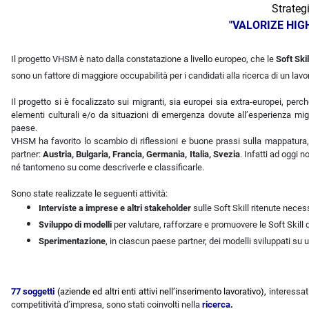
Strateg
"VALORIZE HIG
Il progetto VHSM è nato dalla constatazione a livello europeo, che le
Soft Skil
sono un fattore di maggiore occupabilità per i candidati alla ricerca di un lavoro
Il progetto si è focalizzato sui migranti, sia europei sia extra-europei, per
elementi culturali e/o da situazioni di emergenza dovute all’esperienza migr
paese.
VHSM ha favorito lo scambio di riflessioni e buone prassi sulla mappatura, v
partner:
Austria, Bulgaria, Francia, Germania, Italia, Svezia
. Infatti ad oggi 
né tantomeno su come descriverle e classificarle.
Sono state realizzate le seguenti attività:
Interviste a imprese e altri stakeholder
sulle Soft Skill ritenute neces
Sviluppo di modelli
per valutare, rafforzare e promuovere le Soft Skill 
Sperimentazione
, in ciascun paese partner, dei modelli sviluppati su
77 soggetti
(aziende ed altri enti attivi nell’inserimento lavorativo),
interessati
competitività d’impresa, sono stati coinvolti nella
ricerca.