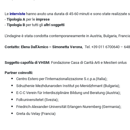
Le
interviste
hanno avuto una durata di 45-60 minuti e sono state realizzate s
-
Tipologia A
per le
imprese
-
Tipologia B
per tutti gli
altri soggetti
L'indagine è stata condotta
contemporaneamente
in Austria, Bulgaria, Franci
Contatto:
Elena Dall’Amico – Simonetta Verona
,
Tel. +39 011 6700640 – 648
Soggetto capofila di VHSM:
Fondazione Casa di Carità Arti e Mestieri onlus
Partner coinvolti:
Centro Estero per l'Internazionalizzazione S.c.p.a.(Italia);
Sdruzhenie Mezhdunaroden Institut po Menidzhmant (Bulgaria);
E-C-C Verein für Interdisziplinäre Bildung und Beratung (Austria);
Folkuniversitetet (Svezia);
Friedrich-Alexander-Universität Erlangen-Nuremberg (Germania);
Greta du Velay (Francia)