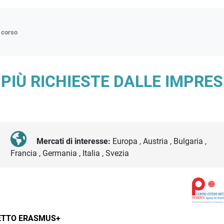
n corso
ne
 PIÙ RICHIESTE DALLE IMPRE
p
di approfondimento
atici
oriali
Mercati di interesse:
Europa , Austria , Bulgaria ,
Francia , Germania , Italia , Svezia
tender
ETTO ERASMUS+