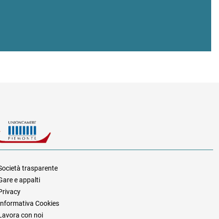
Società trasparente
Gare e appalti
za
Privacy
Informativa Cookies
Lavora con noi