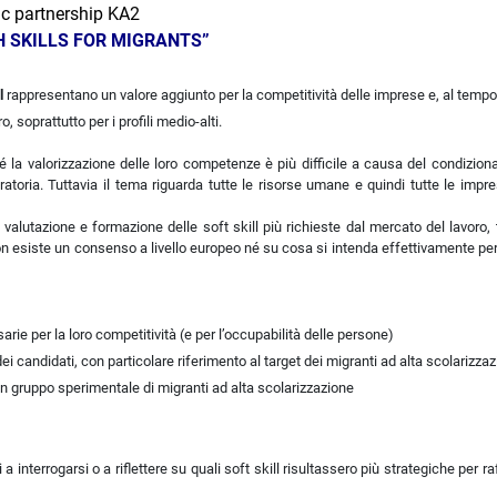
ic partnership KA2
H SKILLS FOR MIGRANTS”
l
rappresentano un
valore aggiunto per la competitività delle imprese e, al temp
, soprattutto per i profili medio-alti.
ché la valorizzazione delle loro competenze è più difficile a causa del condizio
atoria. Tuttavia il tema riguarda tutte le risorse umane e quindi tutte le impre
alutazione e formazione delle soft skill più richieste dal mercato del lavoro, t
non esiste un consenso a livello europeo né su cosa si intenda effettivamente per 
sarie per la loro competitività (e per l’occupabilità delle persone)
dei candidati, con particolare riferimento al target dei migranti ad alta scolarizza
 un gruppo sperimentale di migranti ad alta scolarizzazione
 a interrogarsi o a riflettere su quali soft skill risultassero più strategiche per ra