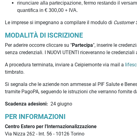
rinunciare alla partecipazione, fermo restando il versame
quantifica in € 300,00 + IVA.
Le imprese si impegnano a compilare il modulo di
Customer S
MODALITÀ DI ISCRIZIONE
Per aderire occorre cliccare su "
Partecipa
", inserire le creden
senza credenziali. I NUOVI UTENTI riceveranno le credenziali 
A procedura terminata, inviare a Ceipiemonte via mail a
lifes
timbrato.
Si segnala che le aziende non ammesse al PIF Salute e Beness
tramite PagoPA, seguendo le istruzioni che verranno fornite 
Scadenza adesioni:
24 giugno
PER INFORMAZIONI
Centro Estero per l'Internazionalizzazione
Via Nizza 262 - Int. 56 - 10126 Torino