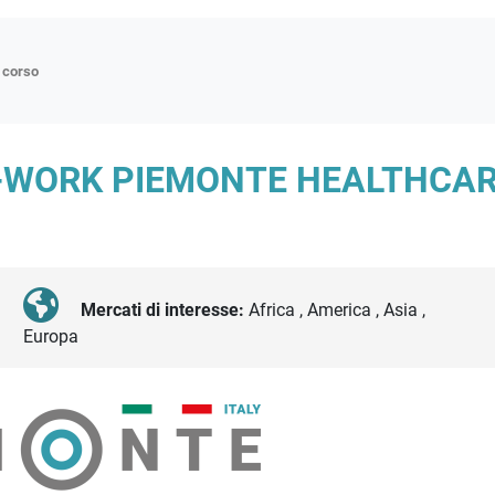
n corso
ne
O-WORK PIEMONTE HEALTHCA
p
di approfondimento
atici
oriali
Mercati di interesse:
Africa , America , Asia ,
Europa
tender