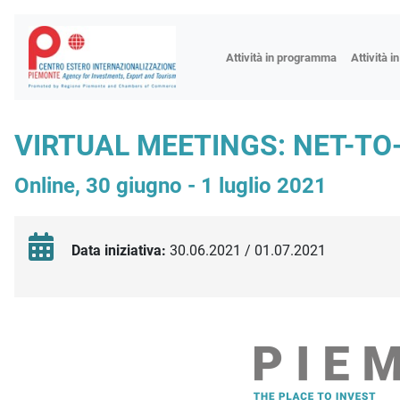
Fiere
Attività in programma
Attività i
Missioni
Formazio
VIRTUAL MEETINGS: NET-T
Worksho
Online, 30 giugno - 1 luglio 2021
Incontri 
Focus tem
Focus sett
Data iniziativa:
30.06.2021 / 01.07.2021
Progetto 