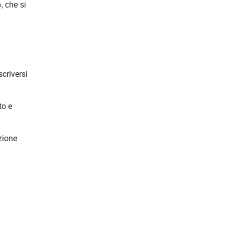
, che si
scriversi
to e
zione