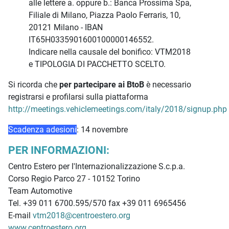
alle lettere a. oppure b.: Banca Prossima Spa,
Filiale di Milano, Piazza Paolo Ferraris, 10,
20121 Milano - IBAN
IT65H0335901600100000146552.
Indicare nella causale del bonifico: VTM2018
e TIPOLOGIA DI PACCHETTO SCELTO.
Si ricorda che
per partecipare ai BtoB
è necessario
registrarsi e profilarsi sulla piattaforma
http://meetings.vehiclemeetings.com/italy/2018/signup.php
Scadenza adesioni
: 14 novembre
PER INFORMAZIONI:
Centro Estero per l'Internazionalizzazione S.c.p.a.
Corso Regio Parco 27 - 10152 Torino
Team Automotive
Tel. +39 011 6700.595/570 fax +39 011 6965456
E-mail
vtm2018@centroestero.org
www.centroestero.org