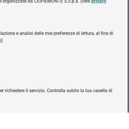
ative organizzate da CEIPIEMONTE S.c.p.a. (vedi
privacy
azione e analisi delle mie preferenze di lettura, al fine di
s
)
r richiedere il servizio. Controlla subito la tua casella di