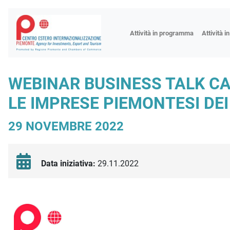
Fiere
Attività in programma
Attività i
Missioni
Formazio
WEBINAR BUSINESS TALK C
Worksho
LE IMPRESE PIEMONTESI DE
Incontri 
Focus tem
29 NOVEMBRE 2022
Focus sett
Progetto 
Data iniziativa:
29.11.2022
Descrizione iniziativa