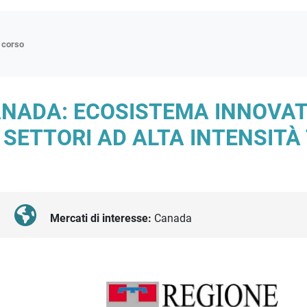
n corso
ne
ANADA: ECOSISTEMA INNOVAT
p
I SETTORI AD ALTA INTENSIT
di approfondimento
atici
oriali
tender
Mercati di interesse:
Canada