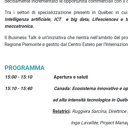
decisamente incrementato le opportunità commerciali con il 
Tra i settori di specializzazione presenti in Québec in cu
I
nt
elligenza artificiale, ICT e big data, Lifesciences e t
meccatronica.
Il Business Talk è un’iniziativa che rientra nell’ambito del pr
Regione Piemonte e gestito dal Centro Estero per l’Internazio
PROGRAMMA
15:00 - 15:10
Apertura e saluti
15:10 - 15:40
Canada: Ecosistema innovativo e opp
ad alta intensità tecnologica in Québ
Relatrici
:
Ruggiera Sarcina, Direttrice
Inga Lavallée, Project Manager Camera Itali