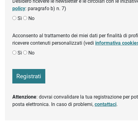
Desidero ricevere le newsletter e le circolari con le inizi
policy
: paragrafo b) n. 7)
Sì
No
Acconsento al trattamento dei miei dati per finalità di profil
ricevere contenuti personalizzati (vedi
informativa cookie
Sì
No
Registrati
Attenzione
: dovrai convalidare la tua registrazione per pote
posta elettronica. In caso di problemi,
contattaci
.