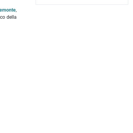
iemonte
,
ico della