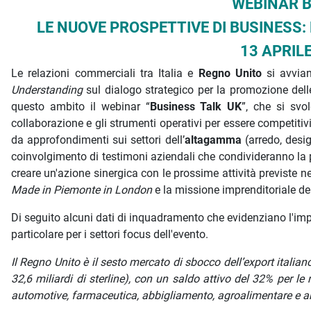
Descrizione iniziativa
WEBINAR B
LE NUOVE PROSPETTIVE DI BUSINESS:
13 APRILE
Le relazioni commerciali tra Italia e
Regno U
nito
si avvia
Understanding
sul
dialogo strategico per la promozione delle
questo ambito i
l webinar “
Business Talk UK
”, che si svo
collaborazione e gli strumenti operativi per essere competitiv
da approfondimenti sui settori dell’
altagamma
(arredo, design
coinvolgimento di testimoni aziendali che condivideranno la pro
creare un'azione sinergica con le prossime attività previste nei
Made in Piemonte in London
e la missione imprenditoriale de
Di seguito alcuni dati di inquadramento che evidenziano l'imp
particolare per i settori focus dell'evento.
Il Regno Unito è il sesto mercato di sbocco dell’export itali
32,6 miliardi di sterline), con un saldo attivo del 32% per le
automotive, farmaceutica, abbigliamento, agroalimentare e 