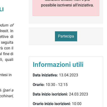
possibile iscriversi all'iniziativa.
LI
dum of
Brexit.
In
Partecipa
ttive di
, seguita
à con il
l fine di
li, quali
Informazioni utili
tesi in
Data iniziativa:
13.04.2023
Orario:
10:30 - 12:15
 (pari a
Data inizio iscrizioni:
24.03.2023
cchinari,
Orario inizio iscrizioni:
10:00