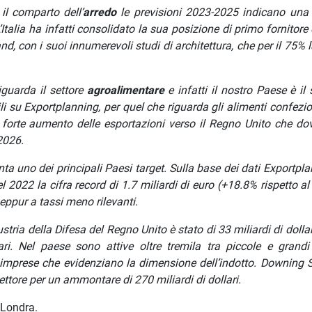
il comparto dell’
arredo
le previsioni 2023-2025 indicano una 
talia ha infatti consolidato la sua posizione di primo fornitore 
nd, con i suoi innumerevoli studi di architettura, che per il 75%
iguarda il settore
agroalimentare
e infatti il nostro Paese è il
i su Exportplanning, per quel che riguarda gli alimenti confezio
n forte aumento delle esportazioni verso il Regno Unito che do
 2026.
nta uno dei principali Paesi target. Sulla base dei dati Exportpla
l 2022 la cifra record di 1.7 miliardi di euro (+18.8% rispetto a
seppur a tassi meno rilevanti.
ustria della Difesa del Regno Unito è stato di 33 miliardi di dollar
ri. Nel paese sono attive oltre tremila tra piccole e grandi
 imprese che evidenziano la dimensione dell’indotto. Downing S
ettore per un ammontare di 270 miliardi di dollari.
 Londra.