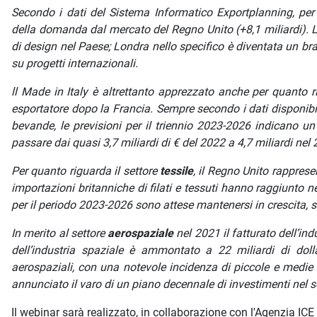
Secondo i dati del Sistema Informatico Exportplanning, per 
della domanda dal mercato del Regno Unito (+8,1 miliardi). L’I
di design nel Paese; Londra nello specifico è diventata un bra
su progetti internazionali.
ll Made in Italy è altrettanto apprezzato anche per quanto r
esportatore dopo la Francia. Sempre secondo i dati disponibil
bevande, le previsioni per il triennio 2023-2026 indicano u
passare dai quasi 3,7 miliardi di € del 2022 a 4,7 miliardi nel
Per quanto riguarda il settore
tessile
, il Regno Unito rapprese
importazioni britanniche di filati e tessuti hanno raggiunto ne
per il periodo 2023-2026 sono attese mantenersi in crescita, 
In merito al settore
aerospaziale
nel 2021 il fatturato dell’ind
dell’industria spaziale è ammontato a 22 miliardi di dolla
aerospaziali, con una notevole incidenza di piccole e medie
annunciato il varo di un piano decennale di investimenti nel s
Il webinar sarà realizzato, in collaborazione con l'Agenzia ICE