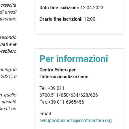
crescita
Data fine iscrizioni:
12.04.2023
di arredi
 lavorano
Orario fine iscrizioni:
12:00
 secondo
nati e le
vrebbero
Per informazioni
nning, le
Centro Estero per
l 2021) e
l'Internazionalizzazione
Tel. +39 011
i, quello
6700.511/650/634/628/626
 società
Fax +39 011 6965456
treet ha
Email
sviluppobusiness@centroestero.org