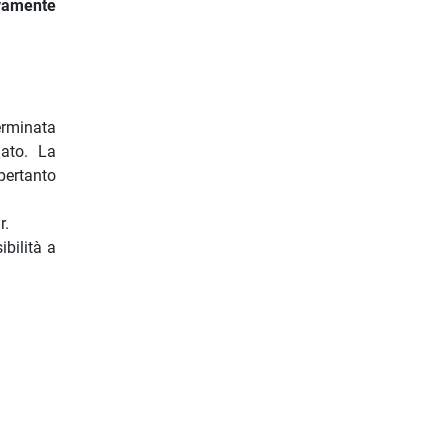
ivamente
terminata
ato. La
pertanto
r.
bilità a