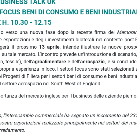
USINESS TALK UK
 FOCUS BENI DI CONSUMO E BENI INDUSTRIA
 H. 10.30 - 12.15
no verso una nuova fase dopo la recente firma del
Memoran
 esportazioni e degli investimenti bilaterali nel contesto post-
lgerà il prossimo
13 aprile
, intende
illustrare le nuove prospe
i su tale mercato. L’incontro prevede un’introduzione di scenario
, tessile), dell’
agroalimentare
e dell’
aerospazio,
e si concluder
pria esperienza in loco. I settori focus sono stati selezionati a
 Progetti di Filiera per i settori beni di consumo e beni industria
l settore aerospazio nel South West of England.
ortanza del mercato inglese per il business delle aziende piemon
ano; l'interscambio commerciale ha segnato un incremento del 23%
 nostre esportazioni realizzate principalmente nei settori dei ma
arredamento.