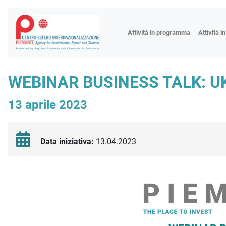
Fiere
Attività in programma
Attività i
Missioni
Formazio
WEBINAR BUSINESS TALK: U
Worksho
13 aprile 2023
Incontri 
Focus tem
Focus sett
Data iniziativa:
13.04.2023
Progetto 