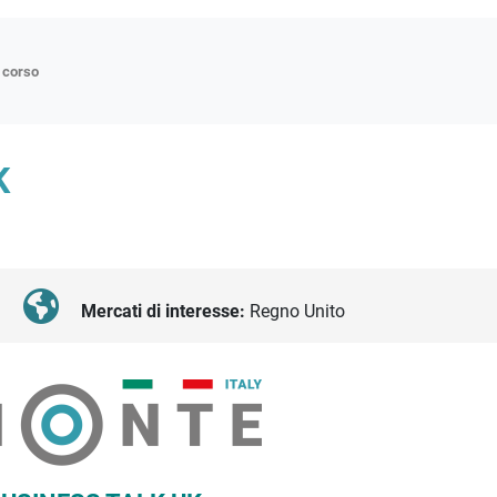
n corso
ne
K
p
di approfondimento
atici
oriali
Mercati di interesse:
Regno Unito
tender