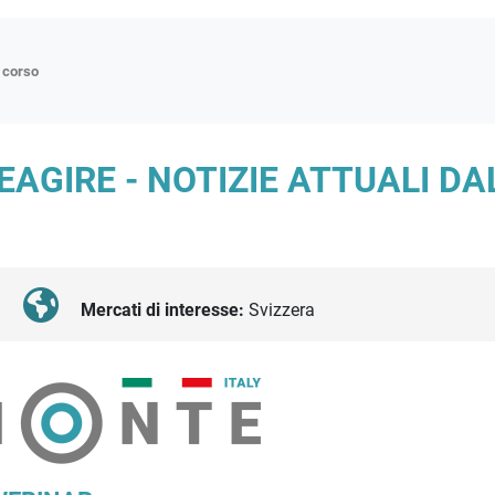
n corso
ne
AGIRE - NOTIZIE ATTUALI D
p
di approfondimento
atici
oriali
Mercati di interesse:
Svizzera
tender