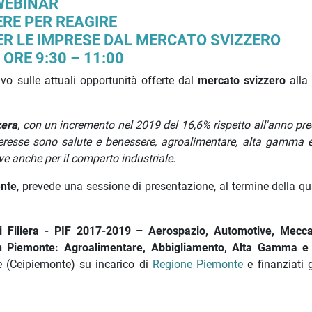
WEBINAR
RE PER REAGIRE
PER LE IMPRESE DAL MERCATO SVIZZERO
 ORE 9:30 – 11:00
vo sulle attuali opportunità offerte dal
mercato svizzero
alla 
zera
, con un incremento nel 2019 del 16,6% rispetto all'anno pre
nteresse sono salute e benessere, agroalimentare, alta gamma e
ive anche per il comparto industriale.
ente
, prevede una sessione di presentazione, al termine della qu
 di Filiera - PIF 2017-2019 – Aerospazio, Automotive, Mecca
n Piemonte: Agroalimentare, Abbigliamento, Alta Gamma e 
one (Ceipiemonte) su incarico di
Regione Piemonte
e finanziati g