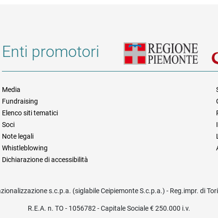
Enti promotori
Media
Fundraising
Informazioni legali e trasparen
Elenco siti tematici
Soci
Note legali
Whistleblowing
Dichiarazione di accessibilità
azionalizzazione s.c.p.a. (siglabile Ceipiemonte S.c.p.a.) - Reg.impr. di To
R.E.A. n. TO - 1056782 - Capitale Sociale € 250.000 i.v.