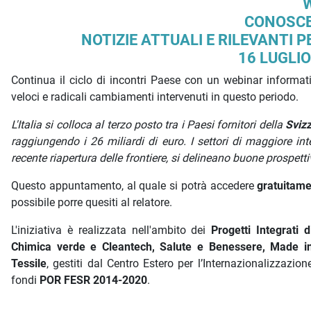
Descrizione iniziativa
CONOSCE
NOTIZIE ATTUALI E RILEVANTI 
16 LUGLIO
Continua il ciclo di incontri Paese con un webinar informati
veloci e radicali cambiamenti intervenuti in questo periodo.
L'Italia si colloca al terzo posto tra i Paesi fornitori della
Sviz
raggiungendo i 26 miliardi di euro. I settori di maggiore i
recente riapertura delle frontiere, si delineano buone prospett
Questo appuntamento, al quale si potrà accedere
gratuitam
possibile porre quesiti al relatore.
L'iniziativa è realizzata nell'ambito dei
Progetti Integrati
Chimica verde e Cleantech, Salute e Benessere, Made i
Tessile
, gestiti dal Centro Estero per l’Internazionalizzazi
fondi
POR FESR 2014-2020
.