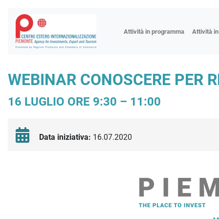
Fiere
Attività in programma
Attività i
Missioni
Formazio
WEBINAR CONOSCERE PER RE
Worksho
16 LUGLIO ORE 9:30 – 11:00
Incontri 
Focus tem
Focus sett
Data iniziativa:
16.07.2020
Progetto 