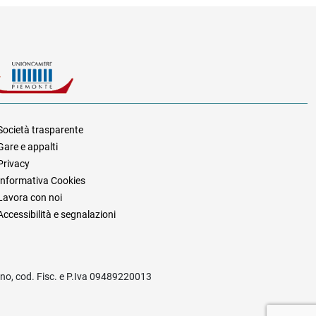
Società trasparente
Gare e appalti
za
Privacy
Informativa Cookies
Lavora con noi
Accessibilità e segnalazioni
rino, cod. Fisc. e P.Iva 09489220013